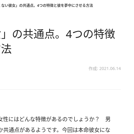
くない彼女」の共通点。4つの特徴と彼を夢中にさせる方法
」の共通点。4つの特徴
方法
作成: 2021.06.14
女性にはどんな特徴があるのでしょうか？ 男
か共通点があるようです。今回は本命彼女にな