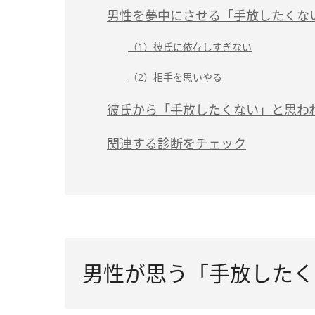
男性を夢中にさせる「手放したくな
（1）彼氏に依存しすぎない
（2）相手を思いやる
彼氏から「手放したくない」と思わ
関連する診断をチェック
男性が思う「手放したく