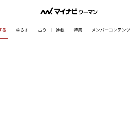
する
暮らす
占う
連載
特集
メンバーコンテンツ