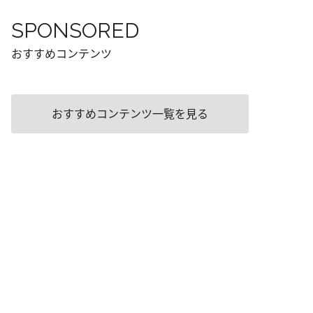
SPONSORED
おすすめコンテンツ
おすすめコンテンツ一覧を見る