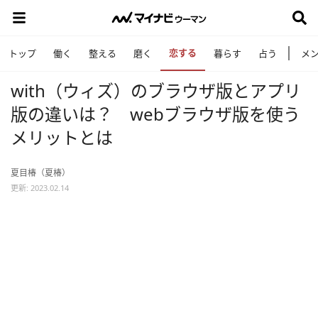
恋する
トップ
働く
整える
磨く
暮らす
占う
メ
with（ウィズ）のブラウザ版とアプリ
版の違いは？ webブラウザ版を使う
メリットとは
夏目椿（夏椿）
更新: 2023.02.14