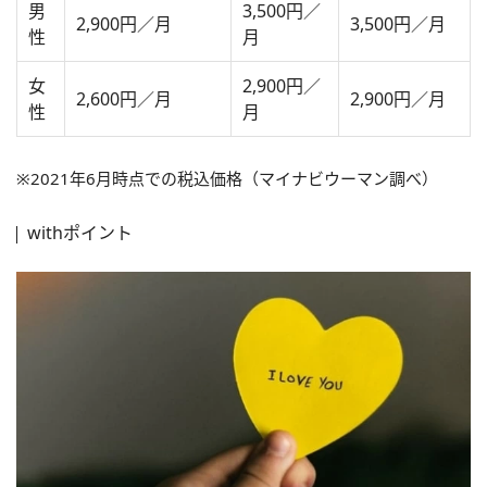
男
3,500円／
2,900円／月
3,500円／月
性
月
女
2,900円／
2,600円／月
2,900円／月
性
月
※2021年6月時点での税込価格（マイナビウーマン調べ）
withポイント