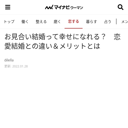
恋する
トップ
働く
整える
磨く
暮らす
占う
メ
お見合い結婚って幸せになれる？ 恋
愛結婚との違い＆メリットとは
dilella
更新: 2022.01.28