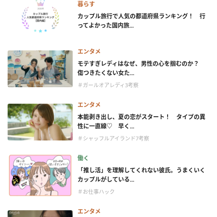
暮らす
カップル旅行で人気の都道府県ランキング！ 行
ってよかった国内旅...
エンタメ
モテすぎレディはなぜ、男性の心を掴むのか？
傷つきたくない女た...
＃ガールオアレディ3考察
エンタメ
本能剥き出し、夏の恋がスタート！ タイプの異
性に一直線♡ 早く...
＃シャッフルアイランド7考察
働く
「推し活」を理解してくれない彼氏。うまくいく
カップルがしている...
＃お仕事ハック
エンタメ