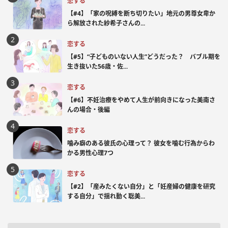
恋する
【#4】「家の呪縛を断ち切りたい」地元の男尊女卑か
ら解放された紗希子さんの...
恋する
【#5】“子どものいない人生”どうだった？ バブル期を
生き抜いた56歳・佐...
恋する
【#6】不妊治療をやめて人生が前向きになった美南さ
んの場合・後編
恋する
噛み癖のある彼氏の心理って？ 彼女を噛む行為からわ
かる男性心理7つ
恋する
【#2】「産みたくない自分」と「妊産婦の健康を研究
する自分」で揺れ動く聡美...