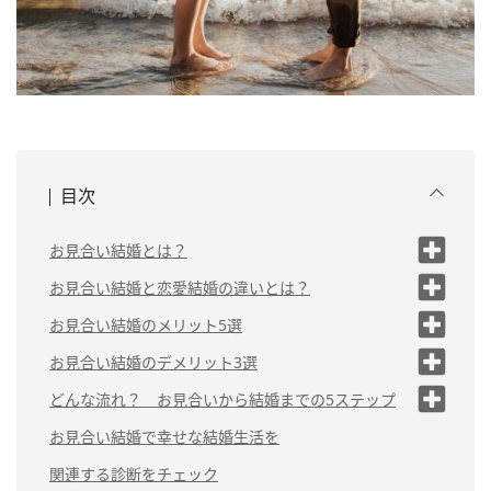
目次
お見合い結婚とは？
お見合い結婚の離婚率が低い
お見合い結婚と恋愛結婚の違いとは？
理由
（1）出会い
お見合い結婚のメリット5選
（2）婚活の方法
（1）理想に近い相手と結婚できる
お見合い結婚のデメリット3選
（3）ゴールインまでの
（<span>1</span>）相手を条件で見て
（2）結婚に至るまでの期間が短い
どんな流れ？ お見合いから結婚までの5ステップ
期間
しまう
ステップ1：お見合いを決意
（3）家族の同意が得られやすい
お見合い結婚で幸せな結婚生活を
（2）周りの目が気になる
する
（<span>4</span>）結婚観をすり合わせやすい
関連する診断をチェック
（3）結婚相談所を利用するとお金が掛か
ステップ2：お見合いをする