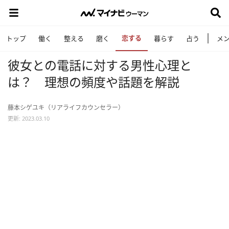
恋する
トップ
働く
整える
磨く
暮らす
占う
メ
彼女との電話に対する男性心理と
は？ 理想の頻度や話題を解説
藤本シゲユキ（リアライフカウンセラー）
更新: 2023.03.10