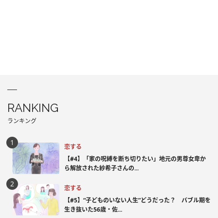
RANKING
ランキング
恋する
【#4】「家の呪縛を断ち切りたい」地元の男尊女卑か
ら解放された紗希子さんの...
恋する
【#5】“子どものいない人生”どうだった？ バブル期を
生き抜いた56歳・佐...