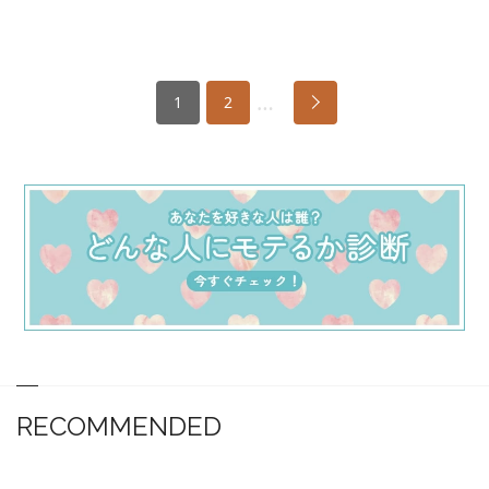
…
1
2
RECOMMENDED