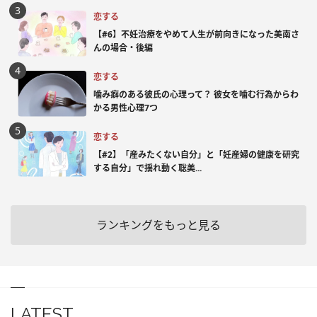
恋する
【#6】不妊治療をやめて人生が前向きになった美南さ
んの場合・後編
恋する
噛み癖のある彼氏の心理って？ 彼女を噛む行為からわ
かる男性心理7つ
恋する
【#2】「産みたくない自分」と「妊産婦の健康を研究
する自分」で揺れ動く聡美...
ランキングをもっと見る
LATEST