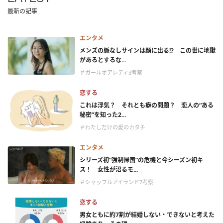
最新の記事
エンタメ
メンズの脈なしサインは顔に出る!? この世に地獄
があるとするな...
＃ガールオアレディ3考察
恋する
これは浮気？ それとも癖の問題？ 恋人の“ある
秘密”を知った2...
＃わたしだけの愛のカタチ
エンタメ
シリーズ初“強制帰国”の危機と今シーズン初キ
ス！ 女性が沼るモ...
＃シャッフルアイランド7考察
恋する
男女ともに約7割が結婚しない・できないと考えた