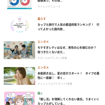
経験あり。その理...
＃トレンドニュース
暮らす
カップル旅行で人気の都道府県ランキング！ 行
ってよかった国内旅...
エンタメ
モテすぎレディはなぜ、男性の心を掴むのか？
傷つきたくない女た...
＃ガールオアレディ3考察
エンタメ
本能剥き出し、夏の恋がスタート！ タイプの異
性に一直線♡ 早く...
＃シャッフルアイランド7考察
働く
「推し活」を理解してくれない彼氏。うまくいく
カップルがしている...