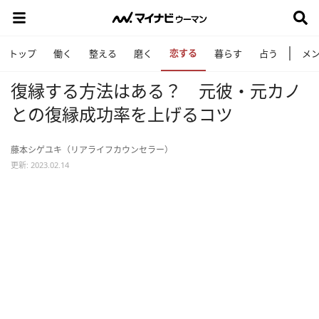
恋する
トップ
働く
整える
磨く
暮らす
占う
メ
復縁する方法はある？ 元彼・元カノ
との復縁成功率を上げるコツ
藤本シゲユキ（リアライフカウンセラー）
更新: 2023.02.14