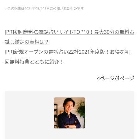
※この記事は2021年03月05日に公開されたものです
[PR]初回無料の電話占いサイトTOP10！最大30分の無料お
試し鑑定の真相は？
[PR]新規オープンの電話占い22社2021年度版！お得な初
回無料特典とともに紹介！
4ページ/4ページ