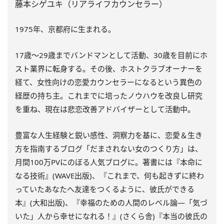
藤本シゲユキ（リアライフカウンセラー）
1975年、京都府に生まれる。
17歳～29歳までバンドマンとして活動、30歳を目前にホ
スト業界に転身する。その後、ホストクラブオーナーを
経て、女性向けの恋愛カウンセラーになるという異色の
経歴の持ち主。これまでに培ったノウハウを改良し研究
を重ね、現在は悲恋改善アドバイザーとして活動中。
豊富な人生経験と鋭い感性、洞察力を基に、恋愛＆生き
方を指南するブログ「だまされない女のつくり方」は、
月間100万PVにのぼる人気ブログに。著書には『本命に
なる技術』(WAVE出版)、『これまで、何も起きずに終わ
っていたあなたへ友達をつくるように、彼氏ができる
本』(大和出版)、『幸福のための人間のレベル論―「気づ
いた」人から幸せになれる！』(さくら舎)『本当の彼氏の