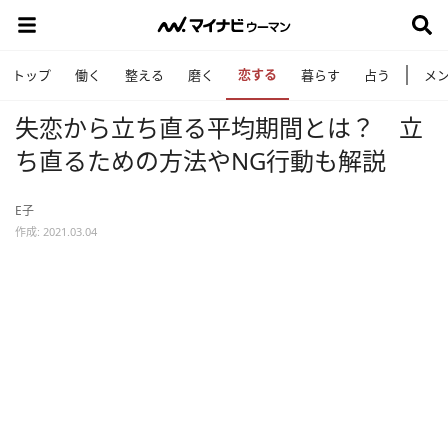
恋する
トップ
働く
整える
磨く
暮らす
占う
メ
失恋から立ち直る平均期間とは？ 立
ち直るための方法やNG行動も解説
E子
作成: 2021.03.04