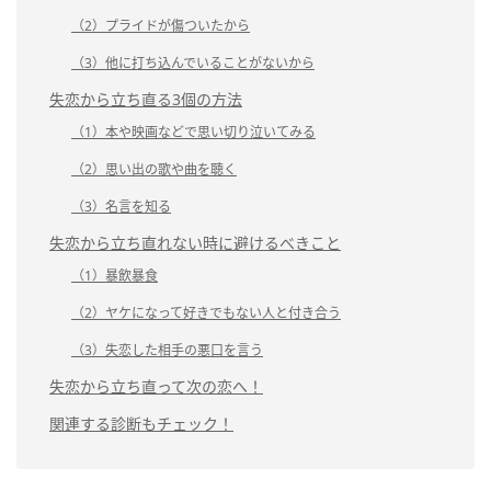
（2）プライドが傷ついたから
（3）他に打ち込んでいることがないから
失恋から立ち直る3個の方法
（1）本や映画などで思い切り泣いてみる
（2）思い出の歌や曲を聴く
（3）名言を知る
失恋から立ち直れない時に避けるべきこと
（1）暴飲暴食
（2）ヤケになって好きでもない人と付き合う
（3）失恋した相手の悪口を言う
失恋から立ち直って次の恋へ！
関連する診断もチェック！