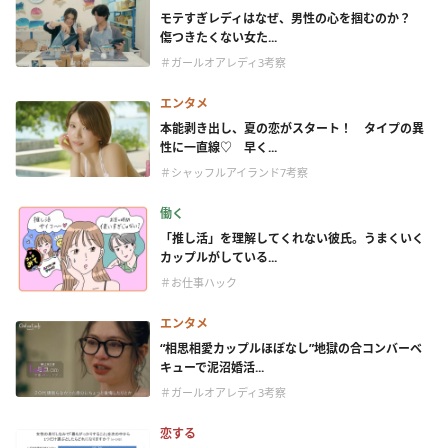
モテすぎレディはなぜ、男性の心を掴むのか？
傷つきたくない女た...
＃ガールオアレディ3考察
エンタメ
本能剥き出し、夏の恋がスタート！ タイプの異
性に一直線♡ 早く...
＃シャッフルアイランド7考察
働く
「推し活」を理解してくれない彼氏。うまくいく
カップルがしている...
＃お仕事ハック
エンタメ
“相思相愛カップルほぼなし”地獄の合コンバーベ
キューで泥沼婚活...
＃ガールオアレディ3考察
恋する