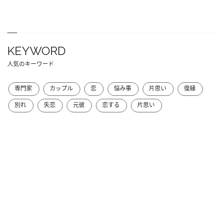
KEYWORD
人気のキーワード
専門家
カップル
恋
悩み事
片思い
復縁
別れ
失恋
元彼
恋する
片思い