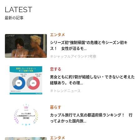
LATEST
最新の記事
エンタメ
シリーズ初“強制帰国”の危機と今シーズン初キ
ス！ 女性が沼るモ...
＃シャッフルアイランド7考察
恋する
男女ともに約7割が結婚しない・できないと考えた
経験あり。その理...
＃トレンドニュース
暮らす
カップル旅行で人気の都道府県ランキング！ 行
ってよかった国内旅...
エンタメ