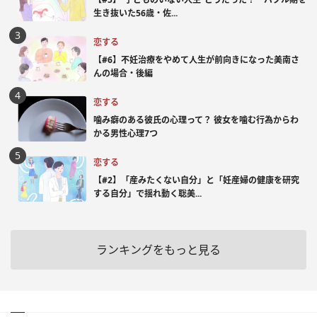
生き抜いた56歳・佐...
恋する
【#6】不妊治療をやめて人生が前向きになった美南さ
んの場合・後編
恋する
噛み癖のある彼氏の心理って？ 彼女を噛む行為からわ
かる男性心理7つ
恋する
【#2】「産みたくない自分」と「妊産婦の健康を研究
する自分」で揺れ動く聡美...
ランキングをもっと見る