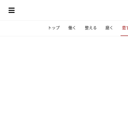
トップ
働く
整える
磨く
恋