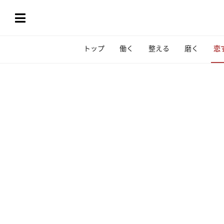
トップ
働く
整える
磨く
恋