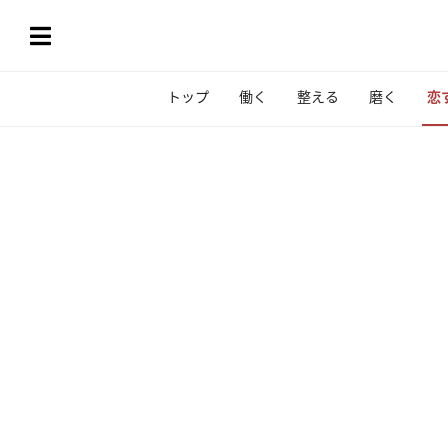
トップ
働く
整える
磨く
恋