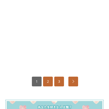
1
2
3