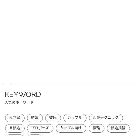
KEYWORD
人気のキーワード
専門家
結婚
彼氏
カップル
恋愛テクニック
＃結婚
プロポーズ
カップル向け
指輪
結婚指輪