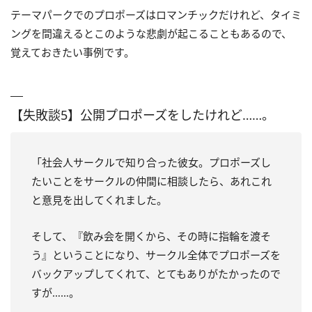
テーマパークでのプロポーズはロマンチックだけれど、タイミ
ングを間違えるとこのような悲劇が起こることもあるので、
覚えておきたい事例です。
【失敗談5】公開プロポーズをしたけれど……。
「社会人サークルで知り合った彼女。プロポーズし
たいことをサークルの仲間に相談したら、あれこれ
と意見を出してくれました。
そして、『飲み会を開くから、その時に指輪を渡そ
う』ということになり、サークル全体でプロポーズを
バックアップしてくれて、とてもありがたかったので
すが……。