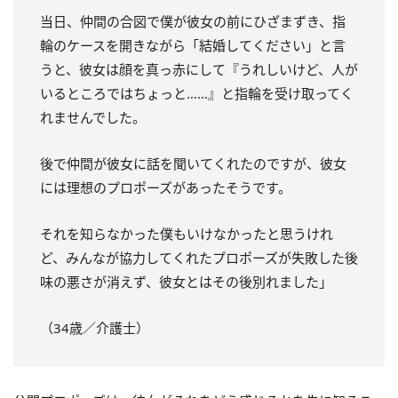
当日、仲間の合図で僕が彼女の前にひざまずき、指
輪のケースを開きながら「結婚してください」と言
うと、彼女は顔を真っ赤にして『うれしいけど、人が
いるところではちょっと……』と指輪を受け取ってく
れませんでした。
後で仲間が彼女に話を聞いてくれたのですが、彼女
には理想のプロポーズがあったそうです。
それを知らなかった僕もいけなかったと思うけれ
ど、みんなが協力してくれたプロポーズが失敗した後
味の悪さが消えず、彼女とはその後別れました」
（34歳／介護士）