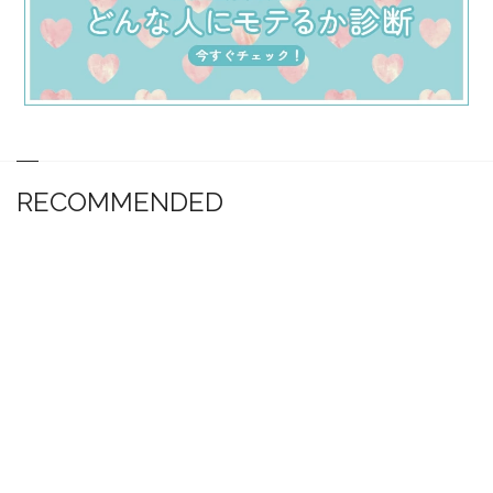
RECOMMENDED