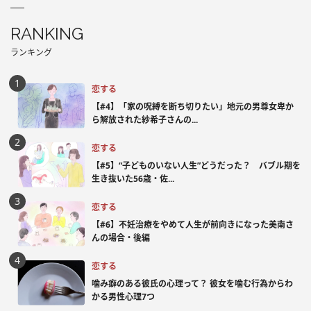
RANKING
ランキング
恋する
【#4】「家の呪縛を断ち切りたい」地元の男尊女卑か
ら解放された紗希子さんの...
恋する
【#5】“子どものいない人生”どうだった？ バブル期を
生き抜いた56歳・佐...
恋する
【#6】不妊治療をやめて人生が前向きになった美南さ
んの場合・後編
恋する
噛み癖のある彼氏の心理って？ 彼女を噛む行為からわ
かる男性心理7つ