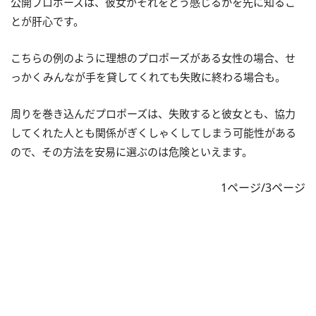
公開プロポーズは、彼女がそれをどう感じるかを先に知るこ
とが肝心です。
こちらの例のように理想のプロポーズがある女性の場合、せ
っかくみんなが手を貸してくれても失敗に終わる場合も。
周りを巻き込んだプロポーズは、失敗すると彼女とも、協力
してくれた人とも関係がぎくしゃくしてしまう可能性がある
ので、その方法を安易に選ぶのは危険といえます。
1ページ/3ページ