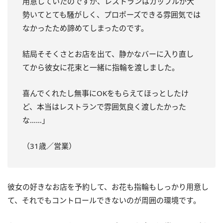
用意していたのですが、レストランはカップルが大
勢いてとても騒がしく、プロポーズできる雰囲気では
なかったため諦めてしまったのです。
結局そそくさとお店を出て、静かなバーに入り直し
てから彼女に花束と一緒に指輪を渡しました。
喜んでくれたし無事にOKをもらえてほっとしたけ
ど、本当はレストランで雰囲気良く渡したかった
な……」
（31歳／営業）
彼女の好きなお店を予約して、お花も指輪もしっかり用意し
て、それでもコントロールできないのが周囲の環境です。