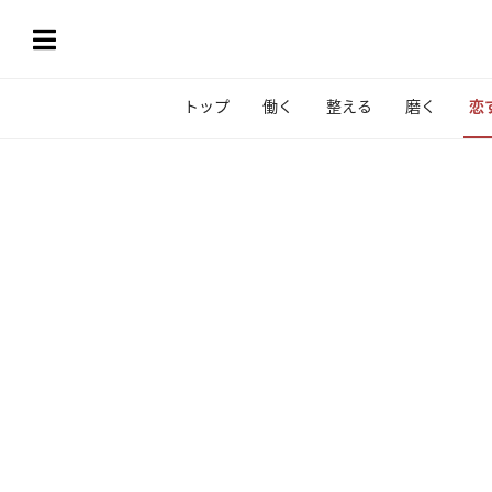
トップ
働く
整える
磨く
恋