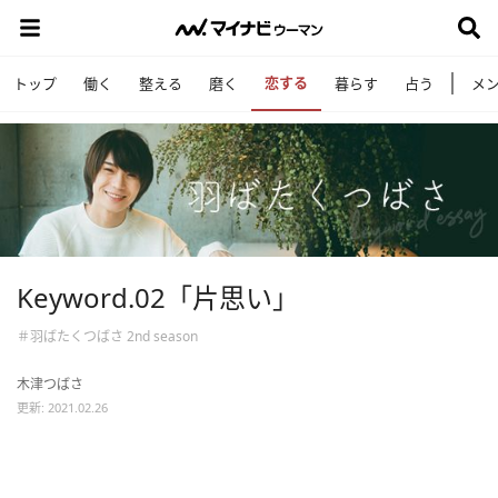
恋する
トップ
働く
整える
磨く
暮らす
占う
メ
Keyword.02「片思い」
＃羽ばたくつばさ 2nd season
木津つばさ
更新: 2021.02.26