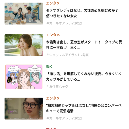
エンタメ
モテすぎレディはなぜ、男性の心を掴むのか？
傷つきたくない女た...
＃ガールオアレディ3考察
エンタメ
本能剥き出し、夏の恋がスタート！ タイプの異
性に一直線♡ 早く...
＃シャッフルアイランド7考察
働く
「推し活」を理解してくれない彼氏。うまくいく
カップルがしている...
＃お仕事ハック
エンタメ
“相思相愛カップルほぼなし”地獄の合コンバーベ
キューで泥沼婚活...
＃ガールオアレディ3考察