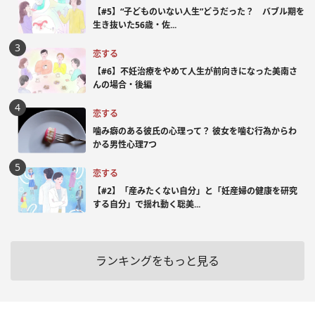
【#5】“子どものいない人生”どうだった？ バブル期を
生き抜いた56歳・佐...
恋する
【#6】不妊治療をやめて人生が前向きになった美南さ
んの場合・後編
恋する
噛み癖のある彼氏の心理って？ 彼女を噛む行為からわ
かる男性心理7つ
恋する
【#2】「産みたくない自分」と「妊産婦の健康を研究
する自分」で揺れ動く聡美...
ランキングをもっと見る