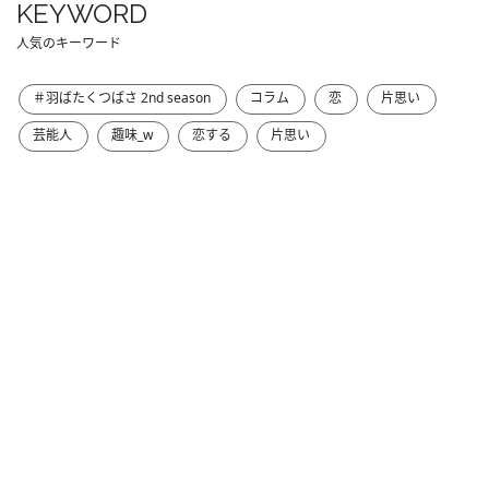
KEYWORD
人気のキーワード
＃羽ばたくつばさ 2nd season
コラム
恋
片思い
芸能人
趣味_w
恋する
片思い