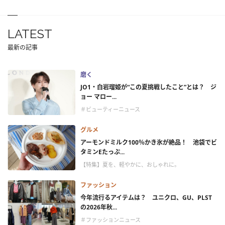
LATEST
最新の記事
磨く
JO1・白岩瑠姫が“この夏挑戦したこと”とは？ ジ
ョー マロー...
＃ビューティーニュース
グルメ
アーモンドミルク100％かき氷が絶品！ 池袋でビ
タミンEたっぷ...
【特集】夏を、軽やかに、おしゃれに。
ファッション
今年流行るアイテムは？ ユニクロ、GU、PLST
の2026年秋...
＃ファッションニュース