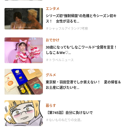
エンタメ
シリーズ初“強制帰国”の危機と今シーズン初キ
ス！ 女性が沼るモ...
＃シャッフルアイランド7考察
おでかけ
30歳になっても“しなこワールド”全開を宣言！
しなこ＆We♡...
＃トラベルニュース
グルメ
東京駅・羽田空港でしか買えない！ 夏の帰省＆
お土産に選びたいセ...
暮らす
【第745話】自分に負けないで
＃ないものねだりの女達。