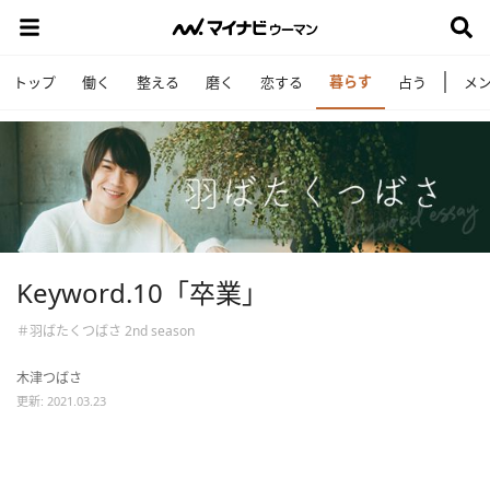
暮らす
トップ
働く
整える
磨く
恋する
占う
メ
Keyword.10「卒業」
＃羽ばたくつばさ 2nd season
木津つばさ
更新: 2021.03.23