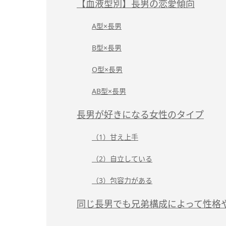
【血液型別】長男の恋愛傾向
A型×長男
B型×長男
O型×長男
AB型×長男
長男が好きになる女性のタイプ
（1）甘え上手
（2）自立している
（3）包容力がある
同じ長男でも兄弟構成によって性格