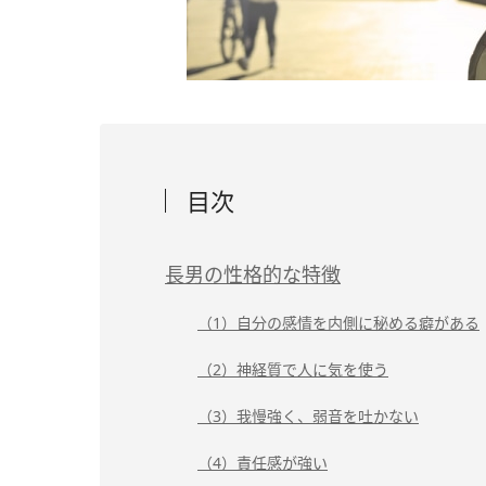
目次
長男の性格的な特徴
（1）自分の感情を内側に秘める癖がある
（2）神経質で人に気を使う
（3）我慢強く、弱音を吐かない
（4）責任感が強い