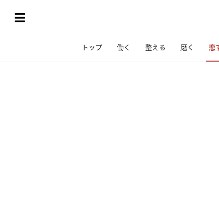
トップ
働く
整える
磨く
恋