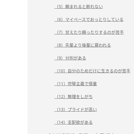
（5）頼まれると断れない
（6）マイペースでおっとりしている
（7）甘えたり頼ったりするのが苦手
（8）先輩より後輩に慕われる
（9）分別がある
（10）自分のためだけに生きるのが苦手
（11）完璧主義で慎重
（12）無理をしがち
（13）プライドが高い
（14）支配欲がある