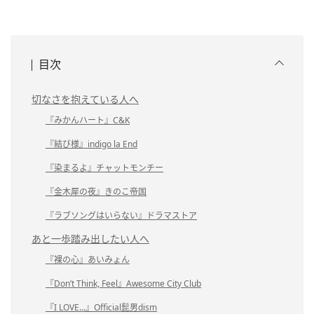
目次
切なさを抱えている人へ
『みかんハート』C&K
『結び様』indigo la End
『染まるよ』チャットモンチー
『金木犀の夜』きのこ帝国
『ラブソングはいらない』ドラマストア
あと一歩踏み出したい人へ
『裸の心』あいみょん
『Don’t Think, Feel』Awesome City Club
『I LOVE...』Official髭男dism