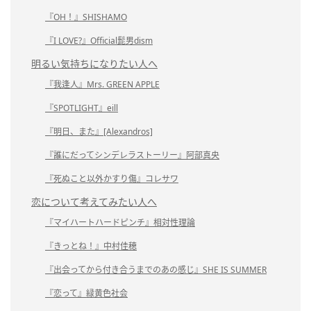
『OH！』SHISHAMO
『I LOVE?』Official髭男dism
明るい気持ちになりたい人へ
『我逢人』Mrs. GREEN APPLE
『SPOTLIGHT』eill
『明日、また』[Alexandros]
『誰にだってシンデレラストーリー』阿部真央
『死ぬこと以外かすり傷』コレサワ
恋について考えてみたい人へ
『マイハートハードピンチ』相対性理論
『きっとね！』中村佳穂
『出会ってから付き合うまでのあの感じ』SHE IS SUMMER
『恋って』緑黄色社会