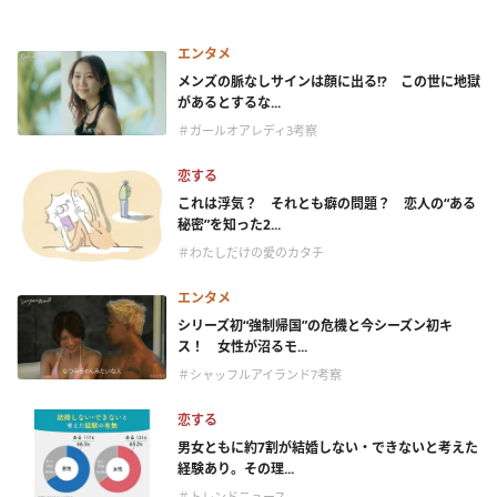
エンタメ
メンズの脈なしサインは顔に出る!? この世に地獄
があるとするな...
＃ガールオアレディ3考察
恋する
これは浮気？ それとも癖の問題？ 恋人の“ある
秘密”を知った2...
＃わたしだけの愛のカタチ
エンタメ
シリーズ初“強制帰国”の危機と今シーズン初キ
ス！ 女性が沼るモ...
＃シャッフルアイランド7考察
恋する
男女ともに約7割が結婚しない・できないと考えた
経験あり。その理...
＃トレンドニュース