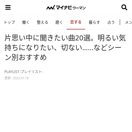
恋する
トップ
働く
整える
磨く
暮らす
占う
メ
片思い中に聞きたい曲20選。明るい気
持ちになりたい、切ない……などシー
ン別おすすめ
PLAYLIST-プレイリスト-
更新: 2023.01.18