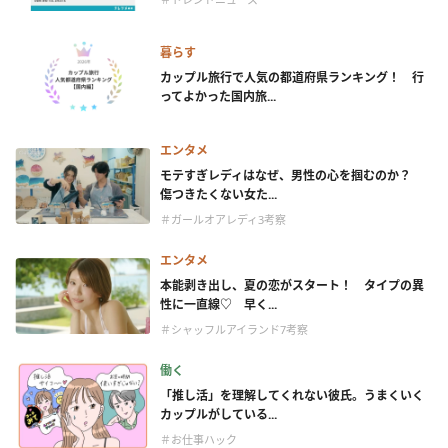
暮らす
カップル旅行で人気の都道府県ランキング！ 行
ってよかった国内旅...
エンタメ
モテすぎレディはなぜ、男性の心を掴むのか？
傷つきたくない女た...
＃ガールオアレディ3考察
エンタメ
本能剥き出し、夏の恋がスタート！ タイプの異
性に一直線♡ 早く...
＃シャッフルアイランド7考察
働く
「推し活」を理解してくれない彼氏。うまくいく
カップルがしている...
＃お仕事ハック