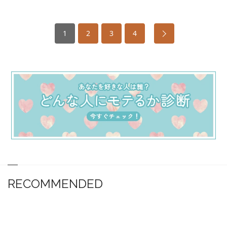
1
2
3
4
RECOMMENDED