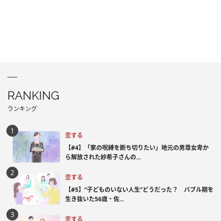
RANKING
ランキング
恋する
【#4】「家の呪縛を断ち切りたい」地元の男尊女卑か
ら解放された紗希子さんの...
恋する
【#5】“子どものいない人生”どうだった？ バブル期を
生き抜いた56歳・佐...
恋する