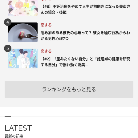
【#6】不妊治療をやめて人生が前向きになった美南さ
んの場合・後編
恋する
噛み癖のある彼氏の心理って？ 彼女を噛む行為からわ
かる男性心理7つ
恋する
【#2】「産みたくない自分」と「妊産婦の健康を研究
する自分」で揺れ動く聡美...
ランキングをもっと見る
LATEST
最新の記事