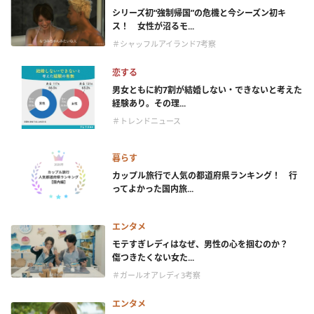
シリーズ初“強制帰国”の危機と今シーズン初キ
ス！ 女性が沼るモ...
＃シャッフルアイランド7考察
恋する
男女ともに約7割が結婚しない・できないと考えた
経験あり。その理...
＃トレンドニュース
暮らす
カップル旅行で人気の都道府県ランキング！ 行
ってよかった国内旅...
エンタメ
モテすぎレディはなぜ、男性の心を掴むのか？
傷つきたくない女た...
＃ガールオアレディ3考察
エンタメ