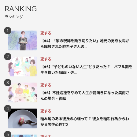
RANKING
ランキング
恋する
【#4】「家の呪縛を断ち切りたい」地元の男尊女卑か
ら解放された紗希子さんの...
恋する
【#5】“子どものいない人生”どうだった？ バブル期を
生き抜いた56歳・佐...
恋する
【#6】不妊治療をやめて人生が前向きになった美南さ
んの場合・後編
恋する
噛み癖のある彼氏の心理って？ 彼女を噛む行為からわ
かる男性心理7つ