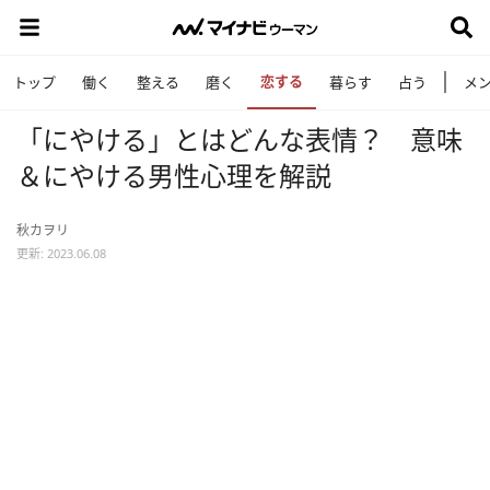
恋する
トップ
働く
整える
磨く
暮らす
占う
メ
「にやける」とはどんな表情？ 意味
＆にやける男性心理を解説
秋カヲリ
更新: 2023.06.08