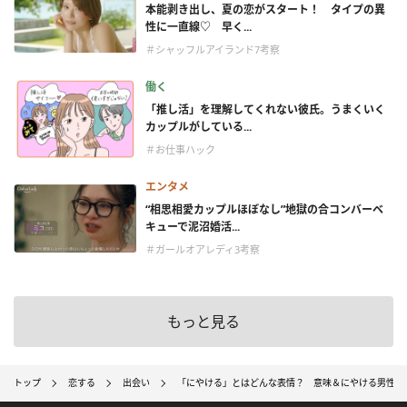
本能剥き出し、夏の恋がスタート！ タイプの異
性に一直線♡ 早く...
＃シャッフルアイランド7考察
働く
「推し活」を理解してくれない彼氏。うまくいく
カップルがしている...
＃お仕事ハック
エンタメ
“相思相愛カップルほぼなし”地獄の合コンバーベ
キューで泥沼婚活...
＃ガールオアレディ3考察
もっと見る
トップ
恋する
出会い
「にやける」とはどんな表情？ 意味＆にやける男性心