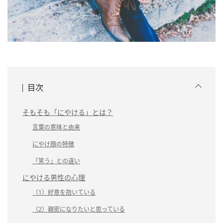
目次
そもそも「にやける」とは？
言葉の意味と由来
にやけ顔の特徴
「笑う」との違い
にやける男性の心理
（1）好意を抱いている
（2）親密になりたいと思っている