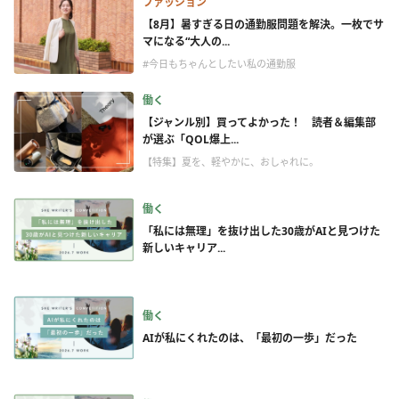
ファッション
【8月】暑すぎる日の通勤服問題を解決。一枚でサ
マになる“大人の...
#今日もちゃんとしたい私の通勤服
働く
【ジャンル別】買ってよかった！ 読者＆編集部
が選ぶ「QOL爆上...
【特集】夏を、軽やかに、おしゃれに。
働く
「私には無理」を抜け出した30歳がAIと見つけた
新しいキャリア...
働く
AIが私にくれたのは、「最初の一歩」だった