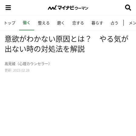
働く
トップ
整える
磨く
恋する
暮らす
占う
メ
意欲がわかない原因とは？ やる気が
出ない時の対処法を解説
高見綾（心理カウンセラー）
更新: 2023.02.28