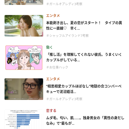
＃ガールオアレディ3考察
エンタメ
本能剥き出し、夏の恋がスタート！ タイプの異
性に一直線♡ 早く...
＃シャッフルアイランド7考察
働く
「推し活」を理解してくれない彼氏。うまくいく
カップルがしている...
＃お仕事ハック
エンタメ
“相思相愛カップルほぼなし”地獄の合コンバーベ
キューで泥沼婚活...
＃ガールオアレディ3考察
恋する
ムダ毛、匂い、肌……。独身男女の「異性の身だし
なみ」で“最もが...