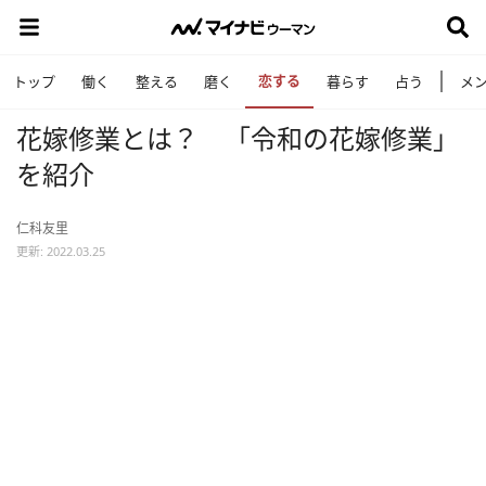
恋する
トップ
働く
整える
磨く
暮らす
占う
メ
花嫁修業とは？ 「令和の花嫁修業」
を紹介
仁科友里
更新: 2022.03.25