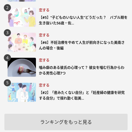
恋する
【#5】“子どものいない人生”どうだった？ バブル期を
生き抜いた56歳・佐...
恋する
【#6】不妊治療をやめて人生が前向きになった美南さ
んの場合・後編
恋する
噛み癖のある彼氏の心理って？ 彼女を噛む行為からわ
かる男性心理7つ
恋する
【#2】「産みたくない自分」と「妊産婦の健康を研究
する自分」で揺れ動く聡美...
ランキングをもっと見る