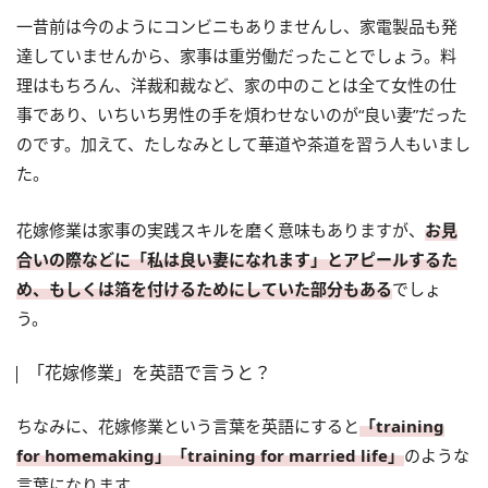
一昔前は今のようにコンビニもありませんし、家電製品も発
達していませんから、家事は重労働だったことでしょう。料
理はもちろん、洋裁和裁など、家の中のことは全て女性の仕
事であり、いちいち男性の手を煩わせないのが“良い妻”だった
のです。加えて、たしなみとして華道や茶道を習う人もいまし
た。
花嫁修業は家事の実践スキルを磨く意味もありますが、
お見
合いの際などに「私は良い妻になれます」とアピールするた
め、もしくは箔を付けるためにしていた部分もある
でしょ
う。
「花嫁修業」を英語で言うと？
ちなみに、花嫁修業という言葉を英語にすると
「training
for homemaking」「training for married life」
のような
言葉になります。