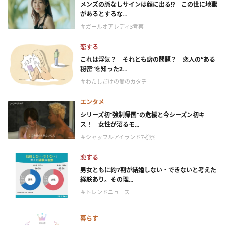
メンズの脈なしサインは顔に出る!? この世に地獄
があるとするな...
＃ガールオアレディ3考察
恋する
これは浮気？ それとも癖の問題？ 恋人の“ある
秘密”を知った2...
＃わたしだけの愛のカタチ
エンタメ
シリーズ初“強制帰国”の危機と今シーズン初キ
ス！ 女性が沼るモ...
＃シャッフルアイランド7考察
恋する
男女ともに約7割が結婚しない・できないと考えた
経験あり。その理...
＃トレンドニュース
暮らす