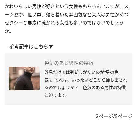
かわいらしい男性が好きという女性ももちろんいますが、ス
ーツ姿や、低い声、落ち着いた雰囲気など大人の男性が持つ
セクシーな要素に惹かれる女性も多いのではないでしょう
か。
参考記事はこちら▼
色気のある男性の特徴
外見だけでは判断しがたいのが“男の色
気”。それは、いったいどこから醸し出され
るのでしょうか？ 色気のある男性の特徴
に迫ります。
2ページ/5ページ