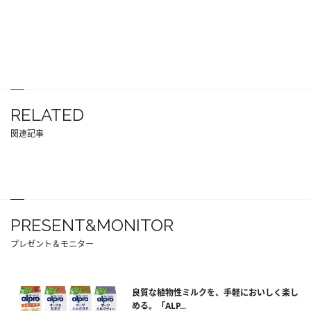
RELATED
関連記事
PRESENT&MONITOR
プレゼント＆モニター
良質な植物性ミルクを、手軽においしく楽し
める。「ALP...