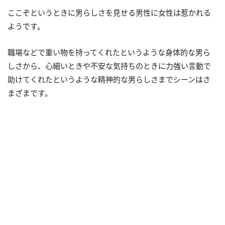
ここぞというときに男らしさを見せる男性に女性は惹かれる
ようです。
職場などで重い物を持ってくれたというような身体的な男ら
しさから、心細いときや不安な気持ちのときに力強い言動で
助けてくれたというような精神的な男らしさまでシーンはさ
まざまです。