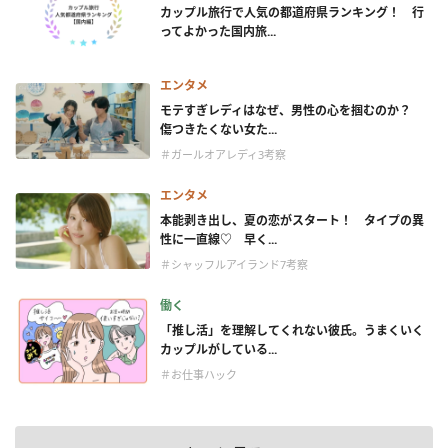
カップル旅行で人気の都道府県ランキング！ 行
ってよかった国内旅...
エンタメ
モテすぎレディはなぜ、男性の心を掴むのか？
傷つきたくない女た...
＃ガールオアレディ3考察
エンタメ
本能剥き出し、夏の恋がスタート！ タイプの異
性に一直線♡ 早く...
＃シャッフルアイランド7考察
働く
「推し活」を理解してくれない彼氏。うまくいく
カップルがしている...
＃お仕事ハック