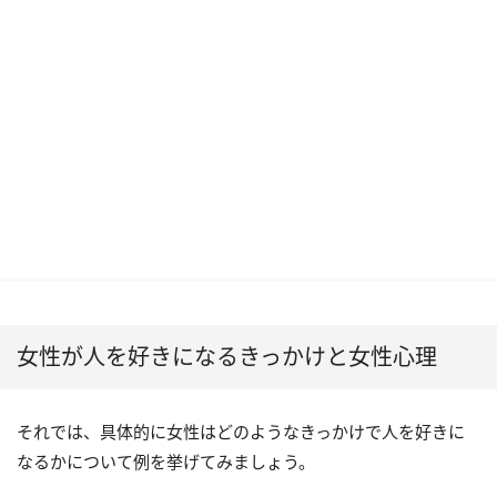
女性が人を好きになるきっかけと女性心理
それでは、具体的に女性はどのようなきっかけで人を好きに
なるかについて例を挙げてみましょう。