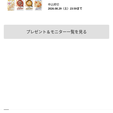
申込締切
2026.08.29（土）23:59まで
プレゼント＆モニター一覧を見る