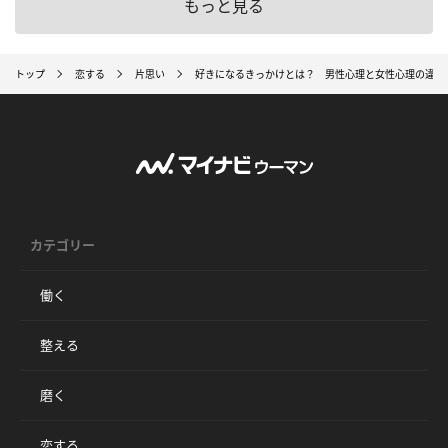
もっと見る
トップ
恋する
片思い
好きになるきっかけとは？ 男性心理と女性心理の違い
カテゴリー
働く
整える
磨く
恋する