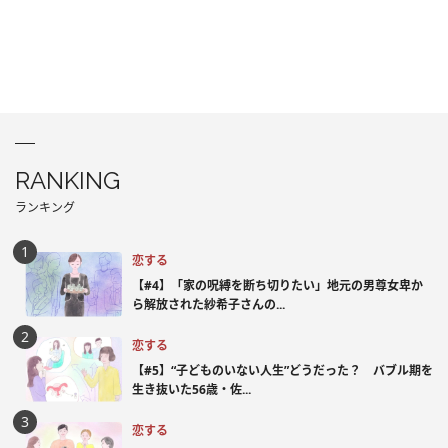
RANKING
ランキング
恋する
【#4】「家の呪縛を断ち切りたい」地元の男尊女卑か
ら解放された紗希子さんの...
恋する
【#5】“子どものいない人生”どうだった？ バブル期を
生き抜いた56歳・佐...
恋する