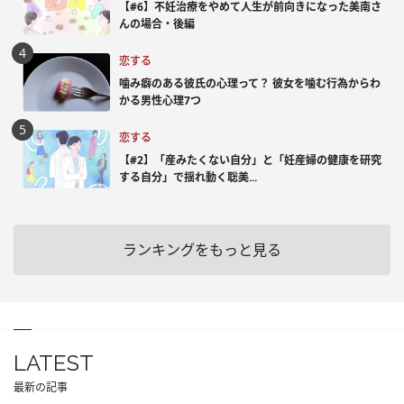
【#6】不妊治療をやめて人生が前向きになった美南さ
んの場合・後編
恋する
噛み癖のある彼氏の心理って？ 彼女を噛む行為からわ
かる男性心理7つ
恋する
【#2】「産みたくない自分」と「妊産婦の健康を研究
する自分」で揺れ動く聡美...
ランキングをもっと見る
LATEST
最新の記事