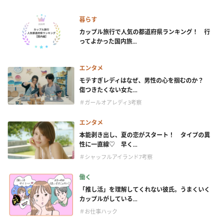
暮らす
カップル旅行で人気の都道府県ランキング！ 行
ってよかった国内旅...
エンタメ
モテすぎレディはなぜ、男性の心を掴むのか？
傷つきたくない女た...
＃ガールオアレディ3考察
エンタメ
本能剥き出し、夏の恋がスタート！ タイプの異
性に一直線♡ 早く...
＃シャッフルアイランド7考察
働く
「推し活」を理解してくれない彼氏。うまくいく
カップルがしている...
＃お仕事ハック