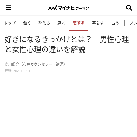
恋する
トップ
働く
整える
磨く
暮らす
占う
メ
好きになるきっかけとは？ 男性心理
と女性心理の違いを解説
森川陽介（心理カウンセラー・講師）
更新: 2023.01.10