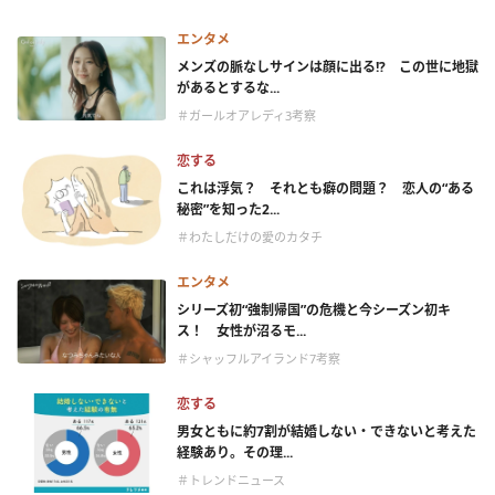
エンタメ
メンズの脈なしサインは顔に出る!? この世に地獄
があるとするな...
＃ガールオアレディ3考察
恋する
これは浮気？ それとも癖の問題？ 恋人の“ある
秘密”を知った2...
＃わたしだけの愛のカタチ
エンタメ
シリーズ初“強制帰国”の危機と今シーズン初キ
ス！ 女性が沼るモ...
＃シャッフルアイランド7考察
恋する
男女ともに約7割が結婚しない・できないと考えた
経験あり。その理...
＃トレンドニュース