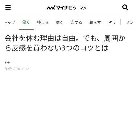
働く
トップ
整える
磨く
恋する
暮らす
占う
メ
会社を休む理由は自由。でも、周囲か
ら反感を買わない3つのコツとは
E子
作成: 2020.05.12