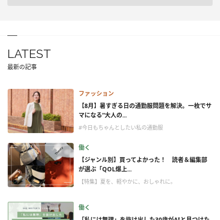
LATEST
最新の記事
ファッション
【8月】暑すぎる日の通勤服問題を解決。一枚でサ
マになる“大人の...
#今日もちゃんとしたい私の通勤服
働く
【ジャンル別】買ってよかった！ 読者＆編集部
が選ぶ「QOL爆上...
【特集】夏を、軽やかに、おしゃれに。
働く
「私には無理」を抜け出した30歳がAIと見つけた