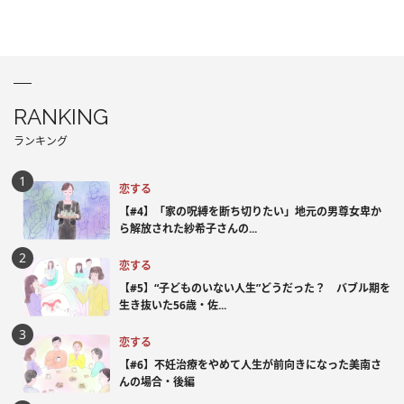
RANKING
ランキング
恋する
【#4】「家の呪縛を断ち切りたい」地元の男尊女卑か
ら解放された紗希子さんの...
恋する
【#5】“子どものいない人生”どうだった？ バブル期を
生き抜いた56歳・佐...
恋する
【#6】不妊治療をやめて人生が前向きになった美南さ
んの場合・後編