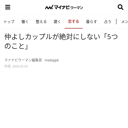
恋する
トップ
働く
整える
磨く
暮らす
占う
メ
仲よしカップルが絶対にしない「5つ
のこと」
マイナビウーマン編集部
mateppe
作成: 2020.05.03