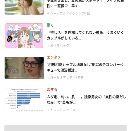
本能剥き出し、夏の恋がスタート！ タイプの異
性に一直線♡ 早く...
＃シャッフルアイランド7考察
働く
「推し活」を理解してくれない彼氏。うまくいく
カップルがしている...
＃お仕事ハック
エンタメ
“相思相愛カップルほぼなし”地獄の合コンバーベ
キューで泥沼婚活...
＃ガールオアレディ3考察
恋する
ムダ毛、匂い、肌……。独身男女の「異性の身だし
なみ」で“最もが...
＃トレンドニュース