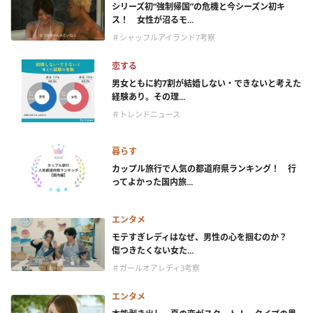
シリーズ初“強制帰国”の危機と今シーズン初キ
ス！ 女性が沼るモ...
＃シャッフルアイランド7考察
恋する
男女ともに約7割が結婚しない・できないと考えた
経験あり。その理...
＃トレンドニュース
暮らす
カップル旅行で人気の都道府県ランキング！ 行
ってよかった国内旅...
エンタメ
モテすぎレディはなぜ、男性の心を掴むのか？
傷つきたくない女た...
＃ガールオアレディ3考察
エンタメ