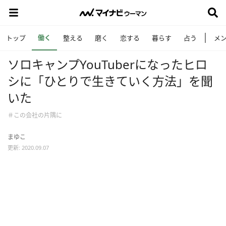
働く
トップ
整える
磨く
恋する
暮らす
占う
メ
ソロキャンプYouTuberになったヒロ
シに「ひとりで生きていく方法」を聞
いた
＃この会社の片隅に
まゆこ
更新: 2020.09.07