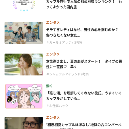
カップル旅行で人気の都道府県ランキング！ 行
ってよかった国内旅...
エンタメ
モテすぎレディはなぜ、男性の心を掴むのか？
傷つきたくない女た...
＃ガールオアレディ3考察
エンタメ
本能剥き出し、夏の恋がスタート！ タイプの異
性に一直線♡ 早く...
＃シャッフルアイランド7考察
働く
「推し活」を理解してくれない彼氏。うまくいく
カップルがしている...
＃お仕事ハック
エンタメ
“相思相愛カップルほぼなし”地獄の合コンバーベ