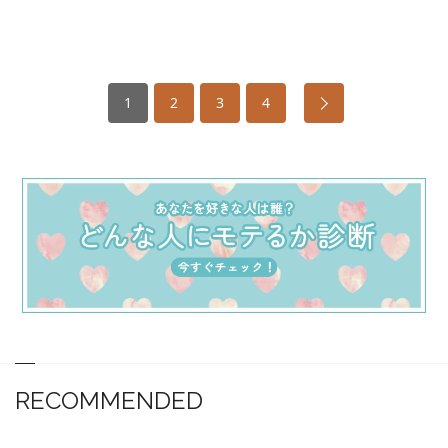
1
2
3
4
RECOMMENDED