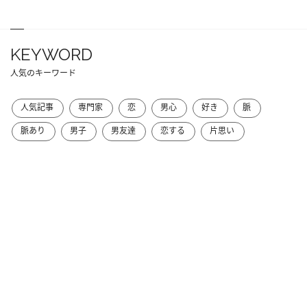
KEYWORD
人気のキーワード
人気記事
専門家
恋
男心
好き
脈
脈あり
男子
男友達
恋する
片思い