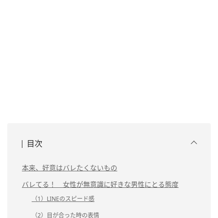
目次
本来、好意はバレたくないもの
バレてる！ 女性が無意識に好きな男性にとる態度
（1）LINEのスピード感
（2）目が合った時の表情