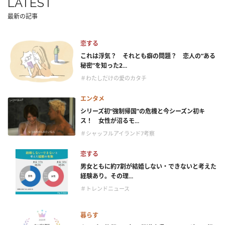
LATEST
最新の記事
恋する
これは浮気？ それとも癖の問題？ 恋人の“ある
秘密”を知った2...
＃わたしだけの愛のカタチ
エンタメ
シリーズ初“強制帰国”の危機と今シーズン初キ
ス！ 女性が沼るモ...
＃シャッフルアイランド7考察
恋する
男女ともに約7割が結婚しない・できないと考えた
経験あり。その理...
＃トレンドニュース
暮らす