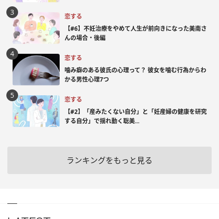
恋する
【#6】不妊治療をやめて人生が前向きになった美南さ
んの場合・後編
恋する
噛み癖のある彼氏の心理って？ 彼女を噛む行為からわ
かる男性心理7つ
恋する
【#2】「産みたくない自分」と「妊産婦の健康を研究
する自分」で揺れ動く聡美...
ランキングをもっと見る