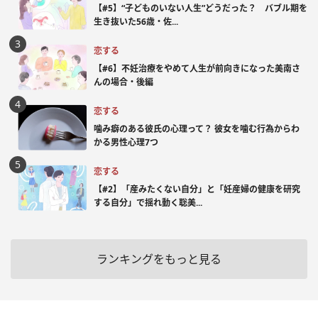
【#5】“子どものいない人生”どうだった？ バブル期を
生き抜いた56歳・佐...
恋する
【#6】不妊治療をやめて人生が前向きになった美南さ
んの場合・後編
恋する
噛み癖のある彼氏の心理って？ 彼女を噛む行為からわ
かる男性心理7つ
恋する
【#2】「産みたくない自分」と「妊産婦の健康を研究
する自分」で揺れ動く聡美...
ランキングをもっと見る