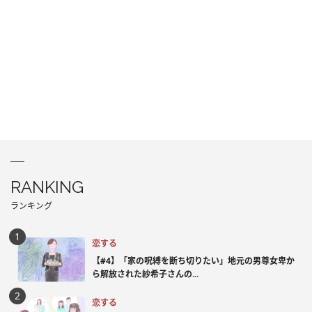
RANKING
ランキング
恋する
【#4】「家の呪縛を断ち切りたい」地元の男尊女卑か
ら解放された紗希子さんの...
恋する