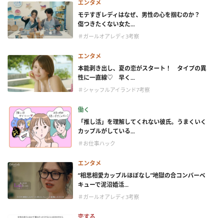
エンタメ
モテすぎレディはなぜ、男性の心を掴むのか？
傷つきたくない女た...
＃ガールオアレディ3考察
エンタメ
本能剥き出し、夏の恋がスタート！ タイプの異
性に一直線♡ 早く...
＃シャッフルアイランド7考察
働く
「推し活」を理解してくれない彼氏。うまくいく
カップルがしている...
＃お仕事ハック
エンタメ
“相思相愛カップルほぼなし”地獄の合コンバーベ
キューで泥沼婚活...
＃ガールオアレディ3考察
恋する