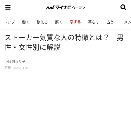
恋する
トップ
働く
整える
磨く
暮らす
占う
メ
ストーカー気質な人の特徴とは？ 男
性・女性別に解説
小日向るり子
更新: 2023.03.07