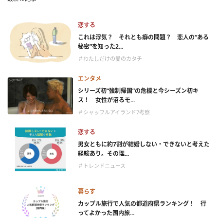
恋する
これは浮気？ それとも癖の問題？ 恋人の“ある
秘密”を知った2...
＃わたしだけの愛のカタチ
エンタメ
シリーズ初“強制帰国”の危機と今シーズン初キ
ス！ 女性が沼るモ...
＃シャッフルアイランド7考察
恋する
男女ともに約7割が結婚しない・できないと考えた
経験あり。その理...
＃トレンドニュース
暮らす
カップル旅行で人気の都道府県ランキング！ 行
ってよかった国内旅...