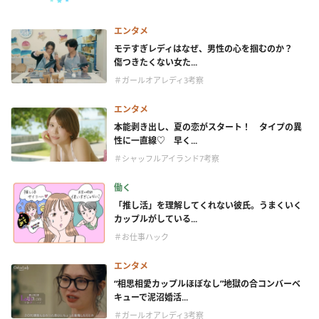
エンタメ
モテすぎレディはなぜ、男性の心を掴むのか？
傷つきたくない女た...
＃ガールオアレディ3考察
エンタメ
本能剥き出し、夏の恋がスタート！ タイプの異
性に一直線♡ 早く...
＃シャッフルアイランド7考察
働く
「推し活」を理解してくれない彼氏。うまくいく
カップルがしている...
＃お仕事ハック
エンタメ
“相思相愛カップルほぼなし”地獄の合コンバーベ
キューで泥沼婚活...
＃ガールオアレディ3考察