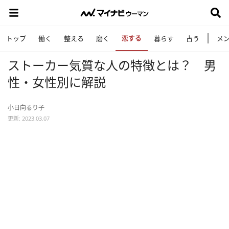
恋する
トップ
働く
整える
磨く
暮らす
占う
メ
ストーカー気質な人の特徴とは？ 男
性・女性別に解説
小日向るり子
更新: 2023.03.07