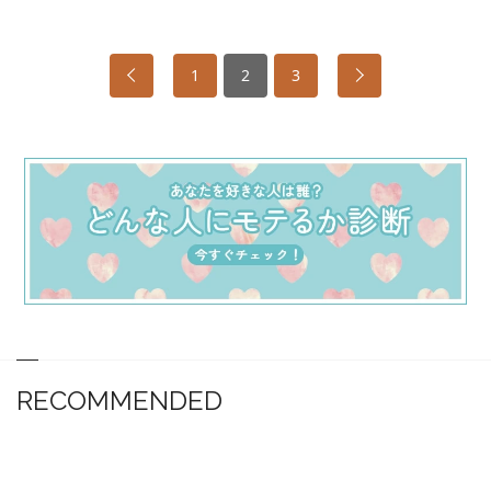
1
2
3
RECOMMENDED