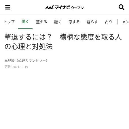
働く
トップ
整える
磨く
恋する
暮らす
占う
メ
撃退するには？ 横柄な態度を取る人
の心理と対処法
高見綾（心理カウンセラー）
更新: 2021.11.19