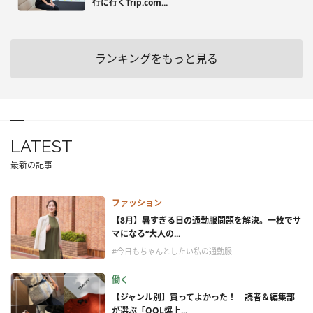
行に行くTrip.com...
ランキングをもっと見る
LATEST
最新の記事
ファッション
【8月】暑すぎる日の通勤服問題を解決。一枚でサ
マになる“大人の...
#今日もちゃんとしたい私の通勤服
働く
【ジャンル別】買ってよかった！ 読者＆編集部
が選ぶ「QOL爆上...