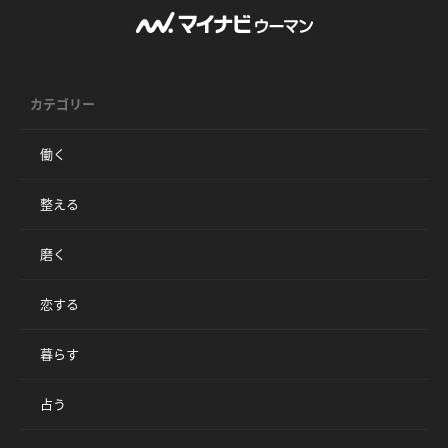
カテゴリー
働く
整える
磨く
恋する
暮らす
占う