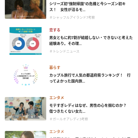
シリーズ初“強制帰国”の危機と今シーズン初キ
ス！ 女性が沼るモ...
＃シャッフルアイランド7考察
恋する
男女ともに約7割が結婚しない・できないと考えた
経験あり。その理...
＃トレンドニュース
暮らす
カップル旅行で人気の都道府県ランキング！ 行
ってよかった国内旅...
エンタメ
モテすぎレディはなぜ、男性の心を掴むのか？
傷つきたくない女た...
＃ガールオアレディ3考察
エンタメ