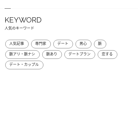
KEYWORD
人気のキーワード
人気記事
専門家
デート
男心
脈
脈アリ・脈ナシ
脈あり
デートプラン
恋する
デート・カップル