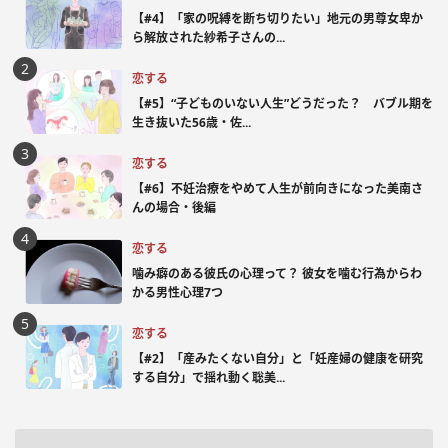
【#4】「家の呪縛を断ち切りたい」地元の男尊女卑か
ら解放された紗希子さんの...
恋する
【#5】“子どものいない人生”どうだった？ バブル期を
生き抜いた56歳・佐...
恋する
【#6】不妊治療をやめて人生が前向きになった美南さ
んの場合・後編
恋する
噛み癖のある彼氏の心理って？ 彼女を噛む行為からわ
かる男性心理7つ
恋する
【#2】「産みたくない自分」と「妊産婦の健康を研究
する自分」で揺れ動く聡美...