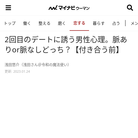
恋する
トップ
働く
整える
磨く
暮らす
占う
メ
2回目のデートに誘う男性心理。脈あ
りor脈なしどっち？【付き合う前】
浅田悠介（浅田さん＠令和の魔法使い）
更新: 2023.01.24