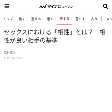
恋する
トップ
働く
整える
磨く
暮らす
占う
メ
セックスにおける「相性」とは？ 相
性が良い相手の基準
森林原人
更新: 2022.10.25