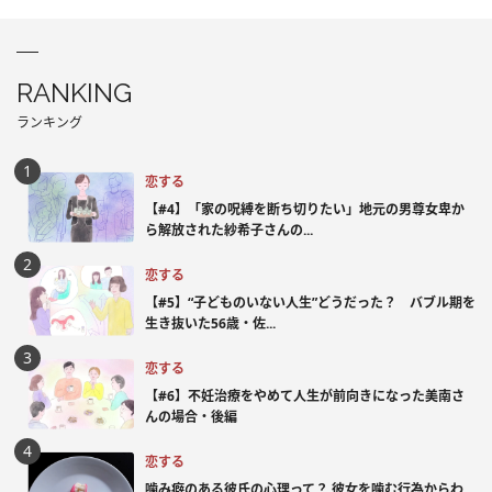
RANKING
ランキング
恋する
【#4】「家の呪縛を断ち切りたい」地元の男尊女卑か
ら解放された紗希子さんの...
恋する
【#5】“子どものいない人生”どうだった？ バブル期を
生き抜いた56歳・佐...
恋する
【#6】不妊治療をやめて人生が前向きになった美南さ
んの場合・後編
恋する
噛み癖のある彼氏の心理って？ 彼女を噛む行為からわ