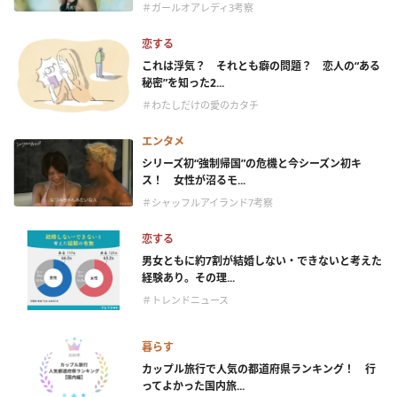
＃ガールオアレディ3考察
恋する
これは浮気？ それとも癖の問題？ 恋人の“ある
秘密”を知った2...
＃わたしだけの愛のカタチ
エンタメ
シリーズ初“強制帰国”の危機と今シーズン初キ
ス！ 女性が沼るモ...
＃シャッフルアイランド7考察
恋する
男女ともに約7割が結婚しない・できないと考えた
経験あり。その理...
＃トレンドニュース
暮らす
カップル旅行で人気の都道府県ランキング！ 行
ってよかった国内旅...