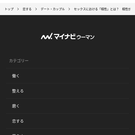
トップ
恋する
デート・カップル
セックスにおける「相性」とは？ 相性が良
カテゴリー
働く
整える
磨く
恋する