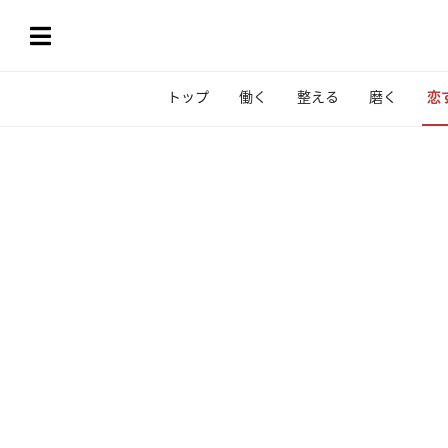
トップ
働く
整える
磨く
恋