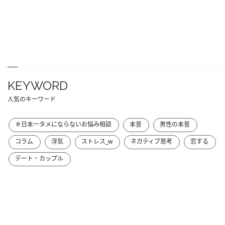
KEYWORD
人気のキーワード
＃日本一タメにならないお悩み相談
本音
男性の本音
コラム
浮気
ストレス_w
ネガティブ思考
恋する
デート・カップル