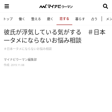
恋する
トップ
働く
整える
磨く
暮らす
占う
メ
彼氏が浮気している気がする ＃日本
一タメにならないお悩み相談
＃日本一タメにならないお悩み相談
マイナビウーマン編集部
作成: 2019.11.08