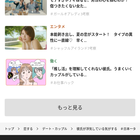
モテすぎレディはなぜ、男性の心を掴むのか？
傷つきたくない女た...
＃ガールオアレディ3考察
エンタメ
本能剥き出し、夏の恋がスタート！ タイプの異
性に一直線♡ 早く...
＃シャッフルアイランド7考察
働く
「推し活」を理解してくれない彼氏。うまくいく
カップルがしている...
＃お仕事ハック
もっと見る
トップ
恋する
デート・カップル
彼氏が浮気している気がする ＃日本一タメ