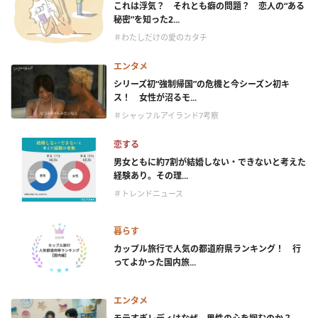
これは浮気？ それとも癖の問題？ 恋人の“ある
秘密”を知った2...
＃わたしだけの愛のカタチ
エンタメ
シリーズ初“強制帰国”の危機と今シーズン初キ
ス！ 女性が沼るモ...
＃シャッフルアイランド7考察
恋する
男女ともに約7割が結婚しない・できないと考えた
経験あり。その理...
＃トレンドニュース
暮らす
カップル旅行で人気の都道府県ランキング！ 行
ってよかった国内旅...
エンタメ