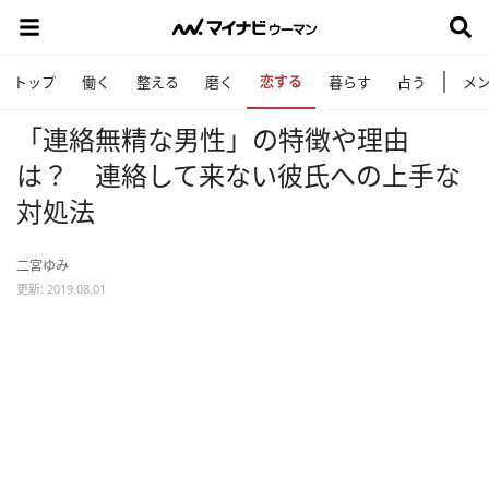
恋する
トップ
働く
整える
磨く
暮らす
占う
メ
「連絡無精な男性」の特徴や理由
は？ 連絡して来ない彼氏への上手な
対処法
二宮ゆみ
更新: 2019.08.01