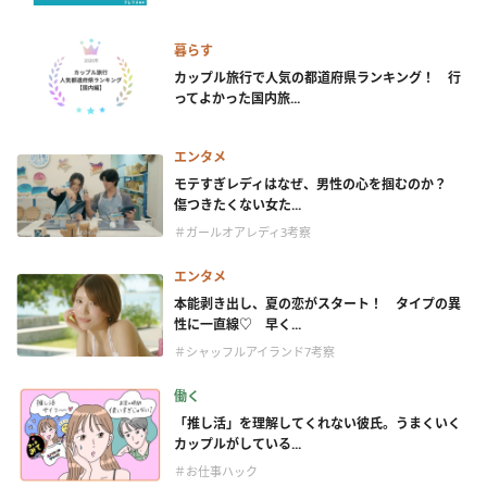
暮らす
カップル旅行で人気の都道府県ランキング！ 行
ってよかった国内旅...
エンタメ
モテすぎレディはなぜ、男性の心を掴むのか？
傷つきたくない女た...
＃ガールオアレディ3考察
エンタメ
本能剥き出し、夏の恋がスタート！ タイプの異
性に一直線♡ 早く...
＃シャッフルアイランド7考察
働く
「推し活」を理解してくれない彼氏。うまくいく
カップルがしている...
＃お仕事ハック