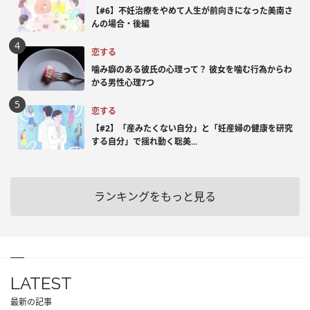
【#6】不妊治療をやめて人生が前向きになった美南さ
んの場合・後編
恋する
噛み癖のある彼氏の心理って？ 彼女を噛む行為からわ
かる男性心理7つ
恋する
【#2】「産みたくない自分」と「妊産婦の健康を研究
する自分」で揺れ動く聡美...
ランキングをもっと見る
LATEST
最新の記事