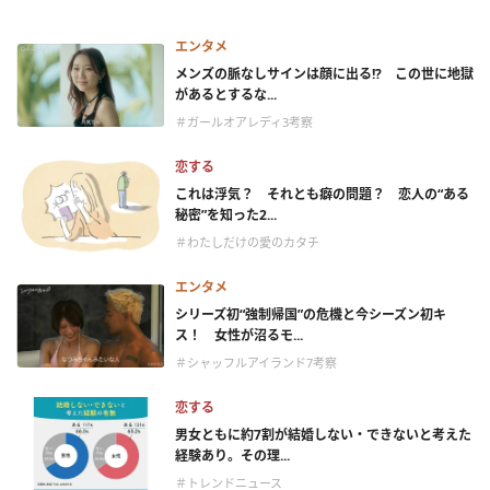
エンタメ
メンズの脈なしサインは顔に出る!? この世に地獄
があるとするな...
＃ガールオアレディ3考察
恋する
これは浮気？ それとも癖の問題？ 恋人の“ある
秘密”を知った2...
＃わたしだけの愛のカタチ
エンタメ
シリーズ初“強制帰国”の危機と今シーズン初キ
ス！ 女性が沼るモ...
＃シャッフルアイランド7考察
恋する
男女ともに約7割が結婚しない・できないと考えた
経験あり。その理...
＃トレンドニュース