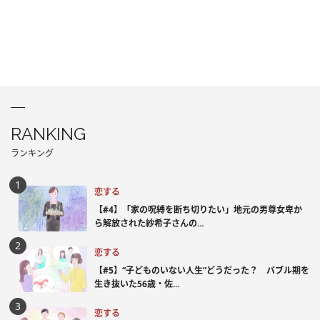
RANKING
ランキング
恋する
【#4】「家の呪縛を断ち切りたい」地元の男尊女卑か
ら解放された紗希子さんの...
恋する
【#5】“子どものいない人生”どうだった？ バブル期を
生き抜いた56歳・佐...
恋する