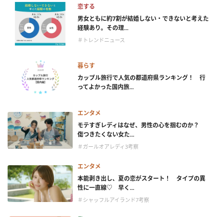
恋する
男女ともに約7割が結婚しない・できないと考えた
経験あり。その理...
＃トレンドニュース
暮らす
カップル旅行で人気の都道府県ランキング！ 行
ってよかった国内旅...
エンタメ
モテすぎレディはなぜ、男性の心を掴むのか？
傷つきたくない女た...
＃ガールオアレディ3考察
エンタメ
本能剥き出し、夏の恋がスタート！ タイプの異
性に一直線♡ 早く...
＃シャッフルアイランド7考察