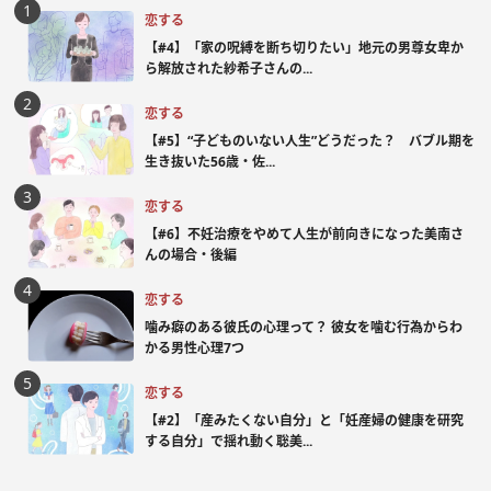
恋する
【#4】「家の呪縛を断ち切りたい」地元の男尊女卑か
ら解放された紗希子さんの...
恋する
【#5】“子どものいない人生”どうだった？ バブル期を
生き抜いた56歳・佐...
恋する
【#6】不妊治療をやめて人生が前向きになった美南さ
んの場合・後編
恋する
噛み癖のある彼氏の心理って？ 彼女を噛む行為からわ
かる男性心理7つ
恋する
【#2】「産みたくない自分」と「妊産婦の健康を研究
する自分」で揺れ動く聡美...