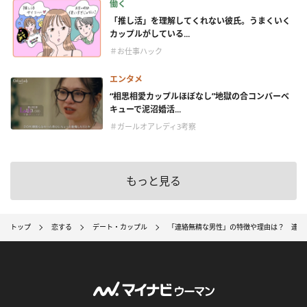
働く
「推し活」を理解してくれない彼氏。うまくいく
カップルがしている...
＃お仕事ハック
エンタメ
“相思相愛カップルほぼなし”地獄の合コンバーベ
キューで泥沼婚活...
＃ガールオアレディ3考察
もっと見る
トップ
恋する
デート・カップル
「連絡無精な男性」の特徴や理由は？ 連絡