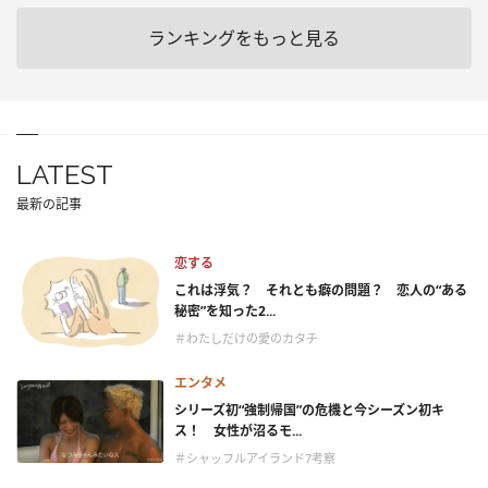
ランキングをもっと見る
LATEST
最新の記事
恋する
これは浮気？ それとも癖の問題？ 恋人の“ある
秘密”を知った2...
＃わたしだけの愛のカタチ
エンタメ
シリーズ初“強制帰国”の危機と今シーズン初キ
ス！ 女性が沼るモ...
＃シャッフルアイランド7考察