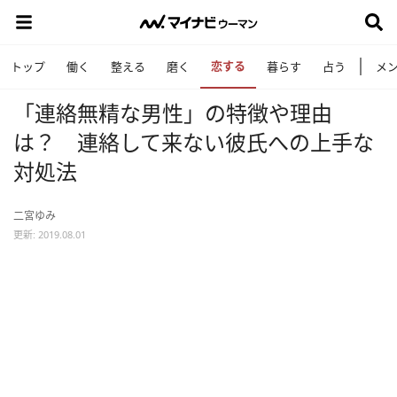
恋する
トップ
働く
整える
磨く
暮らす
占う
メ
「連絡無精な男性」の特徴や理由
は？ 連絡して来ない彼氏への上手な
対処法
二宮ゆみ
更新: 2019.08.01