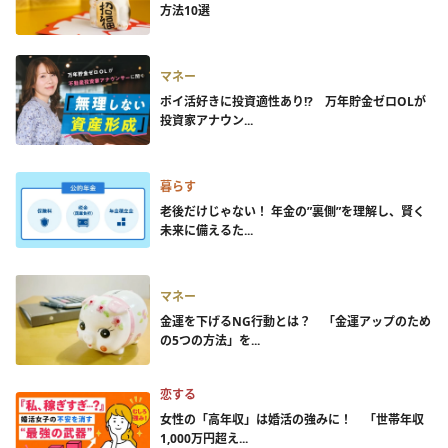
方法10選
マネー
ポイ活好きに投資適性あり!? 万年貯金ゼロOLが
投資家アナウン...
暮らす
老後だけじゃない！ 年金の”裏側”を理解し、賢く
未来に備えるた...
マネー
金運を下げるNG行動とは？ 「金運アップのため
の5つの方法」を...
恋する
女性の「高年収」は婚活の強みに！ 「世帯年収
1,000万円超え...