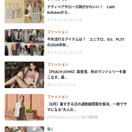
テディベアやローズ柄がかわいい！ Cath
Kidstonから...
＃ファッションニュース
ファッション
今年流行るアイテムは？ ユニクロ、GU、PLST
の2026年秋...
＃ファッションニュース
ファッション
【PEACH JOHN】森香澄、秋のランジェリーを着
こなす。最...
＃トレンドニュース
ファッション
【8月】暑すぎる日の通勤服問題を解決。一枚でサ
マになる“大人の...
#今日もちゃんとしたい私の通勤服
働く