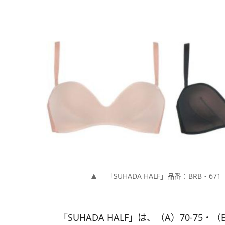
「SUHADA HALF」品番：BRB・671
「SUHADA HALF」は、（A）70-75・（