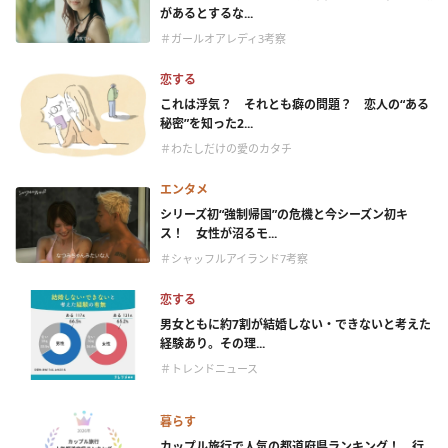
があるとするな...
＃ガールオアレディ3考察
恋する
これは浮気？ それとも癖の問題？ 恋人の“ある
秘密”を知った2...
＃わたしだけの愛のカタチ
エンタメ
シリーズ初“強制帰国”の危機と今シーズン初キ
ス！ 女性が沼るモ...
＃シャッフルアイランド7考察
恋する
男女ともに約7割が結婚しない・できないと考えた
経験あり。その理...
＃トレンドニュース
暮らす
カップル旅行で人気の都道府県ランキング！ 行