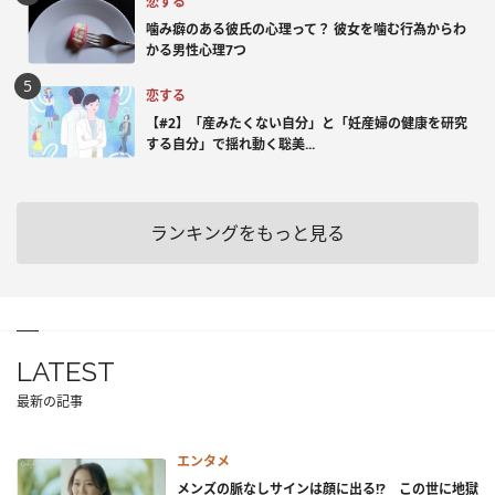
恋する
噛み癖のある彼氏の心理って？ 彼女を噛む行為からわ
かる男性心理7つ
恋する
【#2】「産みたくない自分」と「妊産婦の健康を研究
する自分」で揺れ動く聡美...
ランキングをもっと見る
LATEST
最新の記事
エンタメ
メンズの脈なしサインは顔に出る!? この世に地獄