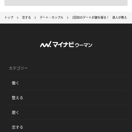
トップ
恋する
デート・カップル
2回目のデートが鍵を握る！ 達人が教える
カテゴリー
働く
整える
磨く
恋する