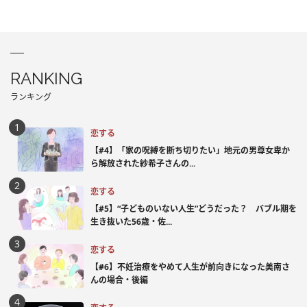
RANKING
ランキング
恋する
【#4】「家の呪縛を断ち切りたい」地元の男尊女卑か
ら解放された紗希子さんの...
恋する
【#5】“子どものいない人生”どうだった？ バブル期を
生き抜いた56歳・佐...
恋する
【#6】不妊治療をやめて人生が前向きになった美南さ
んの場合・後編