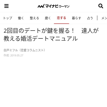
恋する
トップ
働く
整える
磨く
暮らす
占う
メ
2回目のデートが鍵を握る！ 達人が
教える婚活デートマニュアル
白戸ミフル（恋愛コラムニスト）
作成: 2019.05.27