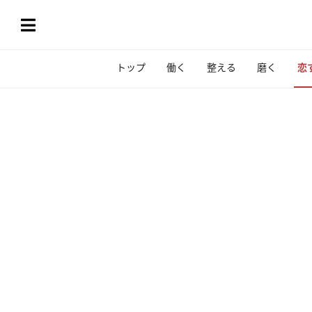
トップ
働く
整える
磨く
恋