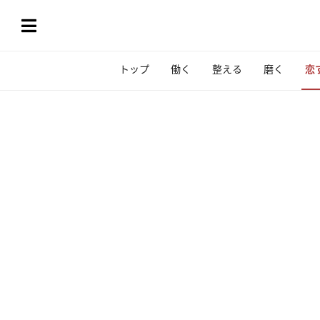
トップ
働く
整える
磨く
恋