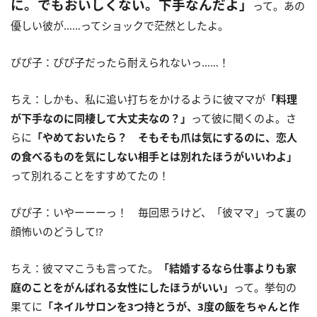
に。でもおいしくない。下手なんだよ」
って。あの
優しい彼が……ってショックで茫然としたよ。
ぴぴ子：ぴぴ子だったら耐えられないっ……！
ちえ：しかも、私に追い打ちをかけるように彼ママが
「料理
が下手なのに同棲して大丈夫なの？」
って彼に聞くのよ。さ
らに
「やめておいたら？ そもそも爪は気にするのに、恋人
の食べるものを気にしない相手とは別れたほうがいいわよ」
って別れることをすすめてたの！
ぴぴ子：いやーーーっ！ 毎回思うけど、「彼ママ」って裏の
顔怖いのどうして!?
ちえ：彼ママこうも言ってた。
「結婚するなら仕事よりも家
庭のことをがんばれる女性にしたほうがいい」
って。挙句の
果てに
「ネイルサロンを3つ持とうが、3度の飯をちゃんと作