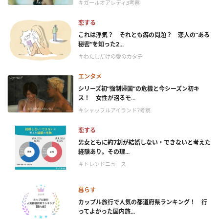
＃ガールオアレディ3考察
恋する
これは浮気？ それとも癖の問題？ 恋人の“ある
秘密”を知った2...
＃わたしだけの愛のカタチ
エンタメ
シリーズ初“強制帰国”の危機と今シーズン初キ
ス！ 女性が沼るモ...
＃シャッフルアイランド7考察
恋する
男女ともに約7割が結婚しない・できないと考えた
経験あり。その理...
＃トレンドニュース
暮らす
カップル旅行で人気の都道府県ランキング！ 行
ってよかった国内旅...