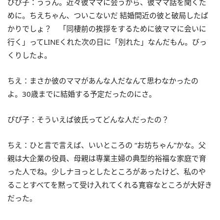
ぴぴ子：ううん。近々彼ママに会うから、彼ママ話を聞くた
めに。ちえちゃん、ついこないだ 結婚間近の彼と破局したば
かりでしょ？ 「同棲前の挨拶をするために彼ママに会いに
行く」ってLINEくれた次の日に「別れた」なんだもん。びっ
くりしたよ。
ちえ：まさか彼のママがあんな人だなんて思わなかったの
よ。30歳までに結婚する予定だったのにさ。
ぴぴ子：そういえば彼氏ってどんな人だったの？
ちえ：ひと言で言えば、いいところの “お坊ちゃん”かな。父
親は大企業の役員、母親は専業主婦の典型的裕福な家庭で育
った人でね。少しナヨっとしたところがあったけど、私のや
ることすべてを黙って受け入れてくれる寛容なところが大好き
だった。