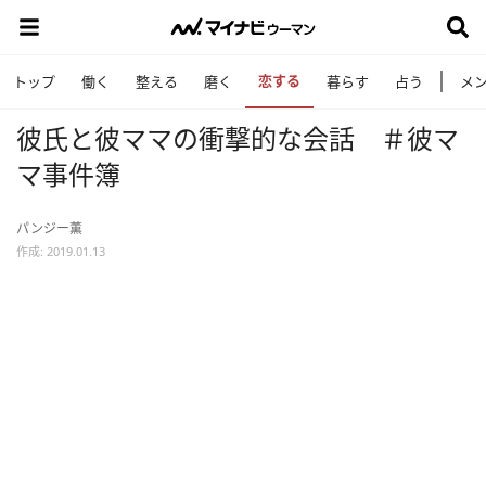
恋する
トップ
働く
整える
磨く
暮らす
占う
メ
彼氏と彼ママの衝撃的な会話 ＃彼マ
マ事件簿
パンジー薫
作成: 2019.01.13