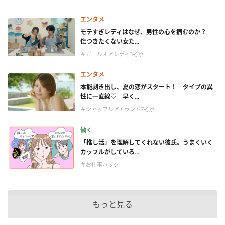
エンタメ
モテすぎレディはなぜ、男性の心を掴むのか？
傷つきたくない女た...
＃ガールオアレディ3考察
エンタメ
本能剥き出し、夏の恋がスタート！ タイプの異
性に一直線♡ 早く...
＃シャッフルアイランド7考察
働く
「推し活」を理解してくれない彼氏。うまくいく
カップルがしている...
＃お仕事ハック
もっと見る