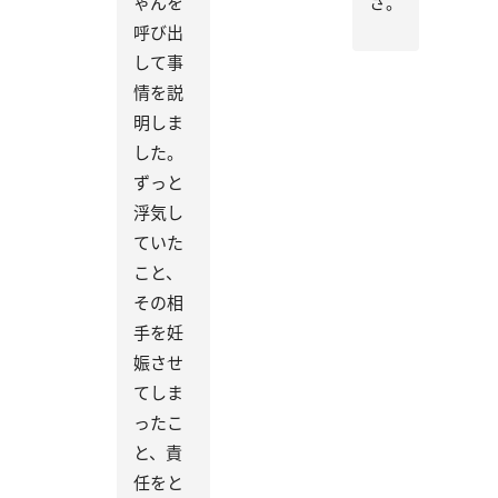
ゃんを
さ。
呼び出
して事
情を説
明しま
した。
ずっと
浮気し
ていた
こと、
その相
手を妊
娠させ
てしま
ったこ
と、責
任をと