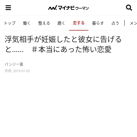
恋する
トップ
働く
整える
磨く
暮らす
占う
メ
浮気相手が妊娠したと彼女に告げる
と…… ＃本当にあった怖い恋愛
パンジー薫
作成: 2019.01.03