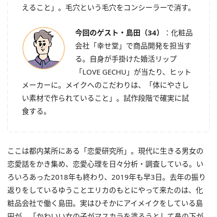
えること」。毛穴という毛穴をコンシーラーで消す。
今回のゲスト・島田（34）
：化粧品
会社「幸せ堂」で商品開発を担当す
る。自身が手掛けた婚活リップ
「LOVE GECHU」が当たり、ヒット
メーカーに。メイクへのこだわりは、「体にやさし
い素材で作られていること」。試作段階で確実に試
食する。
ここは都内某所にある「恋愛研究所」。現代に生きる男女の
恋愛話をかき集め、恋愛心理を日々分析・調査している。い
ろいろ
あった2018年も終わり、2019年も早3日。
去年の振り
返りをしているゆうことエリカのもとにやって来たのは
、化
粧品会社で働く島田。実はひそかにアイメイクをしている島
田が、「かわいい女の子がマスカラを塗ろうとして鼻の下が