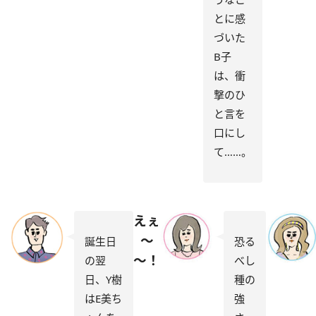
とに感
づいた
B子
は、衝
撃のひ
と言を
口にし
て……。
えぇ
～
誕生日
恐る
～！
の翌
べし
日、Y樹
種の
はE美ち
強