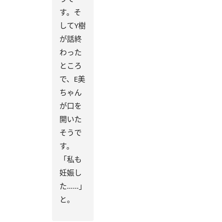
す。そ
してY樹
が話終
わった
ところ
で、E美
ちゃん
が口を
開いた
そうで
す。
「私も
妊娠し
た……」
と。