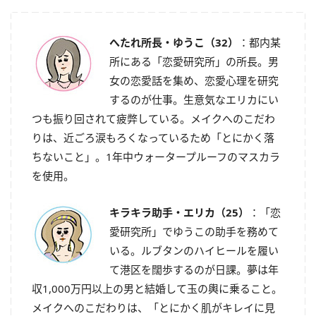
へたれ所長・ゆうこ（32）
：都内某
所にある「恋愛研究所」の所長。男
女の恋愛話を集め、恋愛心理を研究
するのが仕事。生意気なエリカにい
つも振り回されて疲弊している。メイクへのこだわ
りは、近ごろ涙もろくなっているため「とにかく落
ちないこと」。1年中ウォータープルーフのマスカラ
を使用。
キラキラ助手・エリカ（25）
：「恋
愛研究所」でゆうこの助手を務めて
いる。ルブタンのハイヒールを履い
て港区を闊歩するのが日課。夢は年
収1,000万円以上の男と結婚して玉の輿に乗ること。
メイクへのこだわりは、「とにかく肌がキレイに見