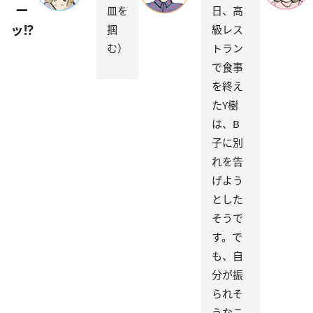
ー
皿を
日、高
ッ!?
掴
級レス
む）
トラン
で食事
を終え
たY樹
は、B
子に別
れを告
げよう
とした
そうで
す。で
も、自
分が振
られそ
うなこ