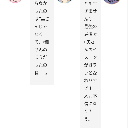
らなか
と怖す
ったの
ぎませ
はE美さ
ん？
んじゃ
最後の
なく
最後で
て、Y樹
E美さ
さんの
んのイ
ほうだ
メージ
ったの
がガラ
ね……。
ッと変
わりす
ぎ！
人間不
信にな
りそ
う。