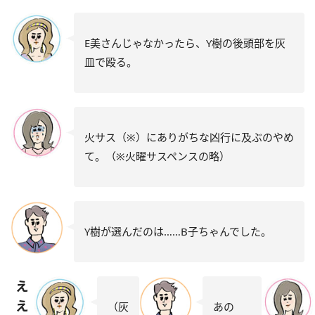
E美さんじゃなかったら、Y樹の後頭部を灰
皿で殴る。
火サス（※）にありがちな凶行に及ぶのやめ
て。（※火曜サスペンスの略）
Y樹が選んだのは……B子ちゃんでした。
え
え
（灰
あの