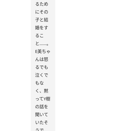
るため
にその
子と結
婚をす
るこ
と……。
E美ちゃ
んは怒
るでも
泣くで
もな
く、黙
ってY樹
の話を
聞いて
いたそ
うで