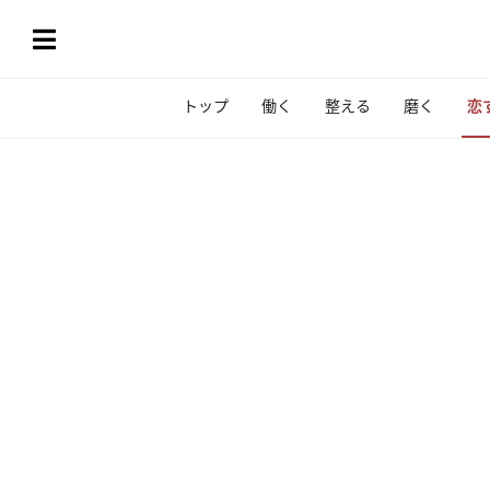
トップ
働く
整える
磨く
恋