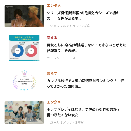
エンタメ
シリーズ初“強制帰国”の危機と今シーズン初キ
ス！ 女性が沼るモ...
＃シャッフルアイランド7考察
恋する
男女ともに約7割が結婚しない・できないと考えた
経験あり。その理...
＃トレンドニュース
暮らす
カップル旅行で人気の都道府県ランキング！ 行
ってよかった国内旅...
エンタメ
モテすぎレディはなぜ、男性の心を掴むのか？
傷つきたくない女た...
＃ガールオアレディ3考察