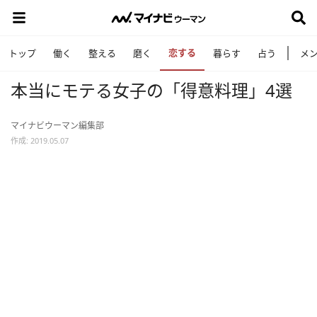
恋する
トップ
働く
整える
磨く
暮らす
占う
メ
本当にモテる女子の「得意料理」4選
マイナビウーマン編集部
作成: 2019.05.07