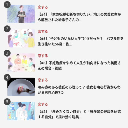
恋する
【#4】「家の呪縛を断ち切りたい」地元の男尊女卑か
ら解放された紗希子さんの...
恋する
【#5】“子どものいない人生”どうだった？ バブル期を
生き抜いた56歳・佐...
恋する
【#6】不妊治療をやめて人生が前向きになった美南さ
んの場合・後編
恋する
噛み癖のある彼氏の心理って？ 彼女を噛む行為からわ
かる男性心理7つ
恋する
【#2】「産みたくない自分」と「妊産婦の健康を研究
する自分」で揺れ動く聡美...