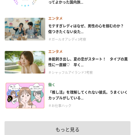
ってよかった国内旅...
エンタメ
モテすぎレディはなぜ、男性の心を掴むのか？
傷つきたくない女た...
＃ガールオアレディ3考察
エンタメ
本能剥き出し、夏の恋がスタート！ タイプの異
性に一直線♡ 早く...
＃シャッフルアイランド7考察
働く
「推し活」を理解してくれない彼氏。うまくいく
カップルがしている...
＃お仕事ハック
もっと見る