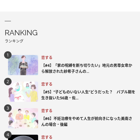
RANKING
ランキング
恋する
【#4】「家の呪縛を断ち切りたい」地元の男尊女卑か
ら解放された紗希子さんの...
恋する
【#5】“子どものいない人生”どうだった？ バブル期を
生き抜いた56歳・佐...
恋する
【#6】不妊治療をやめて人生が前向きになった美南さ
んの場合・後編
恋する