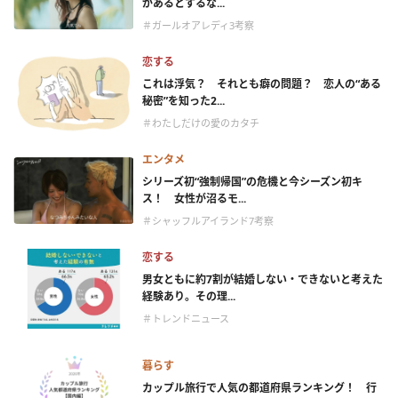
があるとするな...
＃ガールオアレディ3考察
恋する
これは浮気？ それとも癖の問題？ 恋人の“ある
秘密”を知った2...
＃わたしだけの愛のカタチ
エンタメ
シリーズ初“強制帰国”の危機と今シーズン初キ
ス！ 女性が沼るモ...
＃シャッフルアイランド7考察
恋する
男女ともに約7割が結婚しない・できないと考えた
経験あり。その理...
＃トレンドニュース
暮らす
カップル旅行で人気の都道府県ランキング！ 行