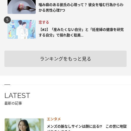
噛み癖のある彼氏の心理って？ 彼女を噛む行為からわ
かる男性心理7つ
恋する
【#2】「産みたくない自分」と「妊産婦の健康を研究
する自分」で揺れ動く聡美...
ランキングをもっと見る
LATEST
最新の記事
エンタメ
メンズの脈なしサインは顔に出る!? この世に地獄