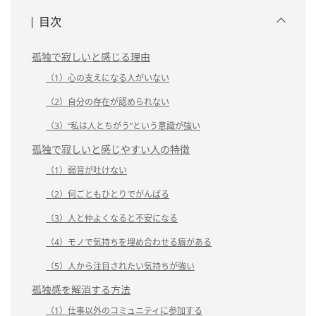
目次
孤独で寂しいと感じる理由
（1）心の支えになる人がいない
（2）自分の存在が認められない
（3）“私は人とちがう”という意識が強い
孤独で寂しいと感じやすい人の特徴
（1）弱音が吐けない
（2）何ごともひとりでがんばる
（3）人と仲よくなると不安になる
（4）モノで気持ちを埋め合わせる癖がある
（5）人から注目されたい気持ちが強い
孤独感を解消する方法
（1）仕事以外のコミュニティに参加する