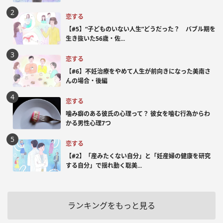
恋する
【#5】“子どものいない人生”どうだった？ バブル期を
生き抜いた56歳・佐...
恋する
【#6】不妊治療をやめて人生が前向きになった美南さ
んの場合・後編
恋する
噛み癖のある彼氏の心理って？ 彼女を噛む行為からわ
かる男性心理7つ
恋する
【#2】「産みたくない自分」と「妊産婦の健康を研究
する自分」で揺れ動く聡美...
ランキングをもっと見る