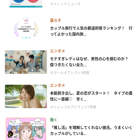
＃トレンドニュース
暮らす
カップル旅行で人気の都道府県ランキング！ 行
ってよかった国内旅...
エンタメ
モテすぎレディはなぜ、男性の心を掴むのか？
傷つきたくない女た...
＃ガールオアレディ3考察
エンタメ
本能剥き出し、夏の恋がスタート！ タイプの異
性に一直線♡ 早く...
＃シャッフルアイランド7考察
働く
「推し活」を理解してくれない彼氏。うまくいく
カップルがしている...