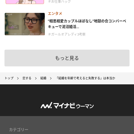
＃お仕事ハック
エンタメ
“相思相愛カップルほぼなし”地獄の合コンバーベ
キューで泥沼婚活...
＃ガールオアレディ3考察
もっと見る
トップ
恋する
結婚
「結婚を年齢で考えると失敗する」は本当か
カテゴリー