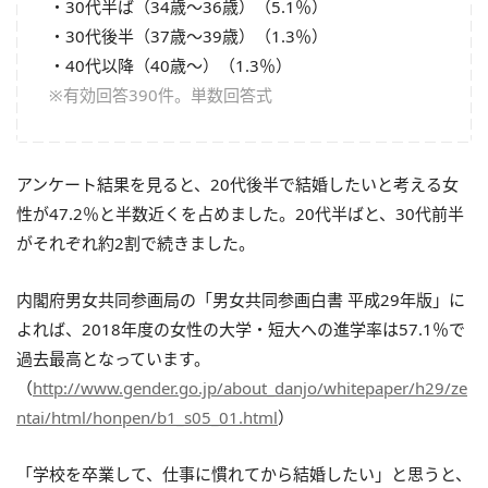
・30代半ば（34歳～36歳）（5.1％）
・30代後半（37歳～39歳）（1.3％）
・40代以降（40歳～）（1.3％）
※有効回答390件。単数回答式
アンケート結果を見ると、20代後半で結婚したいと考える女
性が47.2％と半数近くを占めました。20代半ばと、30代前半
がそれぞれ約2割で続きました。
内閣府男女共同参画局の「男女共同参画白書 平成29年版」に
よれば、2018年度の女性の大学・短大への進学率は57.1％で
過去最高となっています。
（
http://www.gender.go.jp/about_danjo/whitepaper/h29/ze
ntai/html/honpen/b1_s05_01.html
）
「学校を卒業して、仕事に慣れてから結婚したい」と思うと、