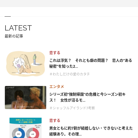
LATEST
最新の記事
恋する
これは浮気？ それとも癖の問題？ 恋人の“ある
秘密”を知った2...
＃わたしだけの愛のカタチ
エンタメ
シリーズ初“強制帰国”の危機と今シーズン初キ
ス！ 女性が沼るモ...
＃シャッフルアイランド7考察
恋する
男女ともに約7割が結婚しない・できないと考えた
経験あり。その理...