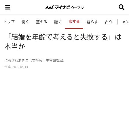
恋する
トップ
働く
整える
磨く
暮らす
占う
メ
「結婚を年齢で考えると失敗する」は
本当か
にらさわあきこ（文筆家、美容研究家）
作成: 2019.04.14