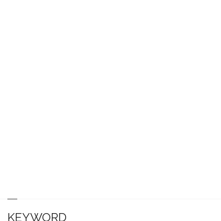
KEYWORD