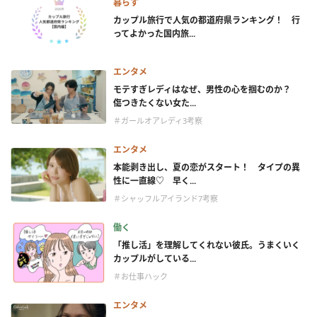
暮らす
カップル旅行で人気の都道府県ランキング！ 行
ってよかった国内旅...
エンタメ
モテすぎレディはなぜ、男性の心を掴むのか？
傷つきたくない女た...
＃ガールオアレディ3考察
エンタメ
本能剥き出し、夏の恋がスタート！ タイプの異
性に一直線♡ 早く...
＃シャッフルアイランド7考察
働く
「推し活」を理解してくれない彼氏。うまくいく
カップルがしている...
＃お仕事ハック
エンタメ