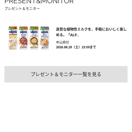
PRESENT&MONITOR
プレゼント＆モニター
良質な植物性ミルクを、手軽においしく楽し
める。「ALP...
申込締切
2026.08.29（土）23:59まで
プレゼント＆モニター一覧を見る