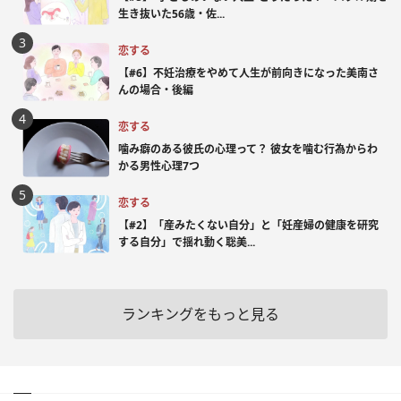
生き抜いた56歳・佐...
恋する
【#6】不妊治療をやめて人生が前向きになった美南さ
んの場合・後編
恋する
噛み癖のある彼氏の心理って？ 彼女を噛む行為からわ
かる男性心理7つ
恋する
【#2】「産みたくない自分」と「妊産婦の健康を研究
する自分」で揺れ動く聡美...
ランキングをもっと見る