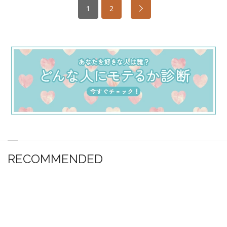
1
2
RECOMMENDED