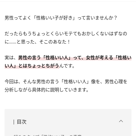
男性ってよく「性格いい子が好き」って言いませんか？
だったらもうちょっとくらいモテてもおかしくないはずなの
に……と思った、そこのあなた！
実は、
男性の言う「性格いい人」って、女性が考える「性格い
い人」とはちょっとちがう
んです。
今回は、そんな男性の言う「性格いい人」像を、男性心理を
分析しながら具体的に説明していきます。
目次