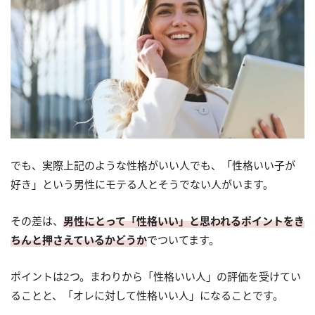
でも、実際上記のような性格がいい人でも、「性格いい子が
好き」という男性にモテる人とそうでない人がいます。
その差は、
男性にとって「性格いい」と思われるポイントをき
ちんと押さえているかどうか
でついてます。
ポイントは2つ。まわりから「性格いい人」の評価を受けてい
ることと、「オレに対して性格いい人」になることです。