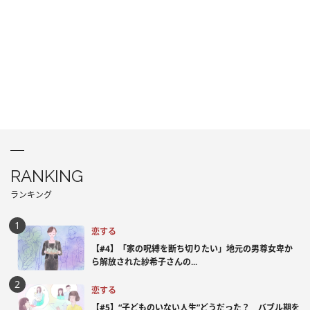
RANKING
ランキング
恋する
【#4】「家の呪縛を断ち切りたい」地元の男尊女卑か
ら解放された紗希子さんの...
恋する
【#5】“子どものいない人生”どうだった？ バブル期を