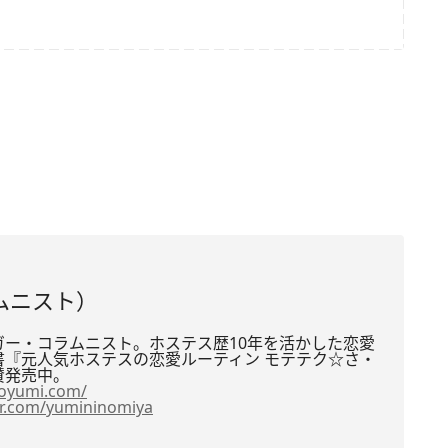
ムニスト）
ガー・コラムニスト。
ホステス歴10年を活かした恋愛
書『
元人気ホステスの恋愛ルーティン モテテク☆さ・
賛発売中。
noyumi.com/
er.com/
yumininomiya