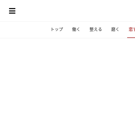
トップ
働く
整える
磨く
恋