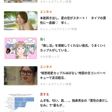
＃ガールオアレディ3考察
エンタメ
本能剥き出し、夏の恋がスタート！ タイプの異
性に一直線♡ 早く...
＃シャッフルアイランド7考察
働く
「推し活」を理解してくれない彼氏。うまくいく
カップルがしている...
＃お仕事ハック
エンタメ
“相思相愛カップルほぼなし”地獄の合コンバーベ
キューで泥沼婚活...
＃ガールオアレディ3考察
恋する
ムダ毛、匂い、肌……。独身男女の「異性の身だし
なみ」で“最もが...
＃トレンドニュース