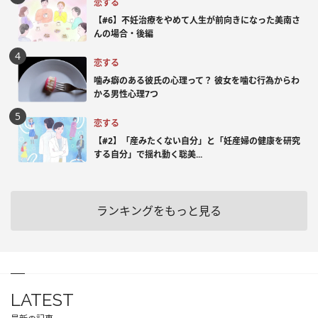
恋する
【#6】不妊治療をやめて人生が前向きになった美南さ
んの場合・後編
恋する
噛み癖のある彼氏の心理って？ 彼女を噛む行為からわ
かる男性心理7つ
恋する
【#2】「産みたくない自分」と「妊産婦の健康を研究
する自分」で揺れ動く聡美...
ランキングをもっと見る
LATEST