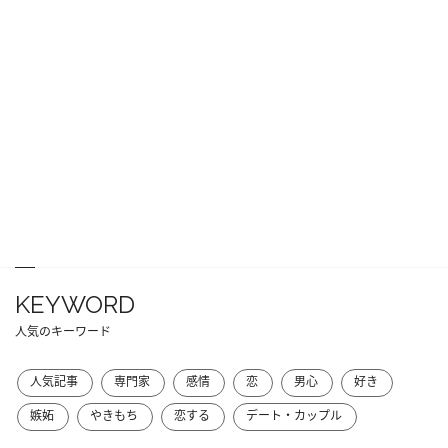
KEYWORD
人気のキーワード
人気記事
専門家
感情
恋
男心
好き
嫉妬
やきもち
恋する
デート・カップル