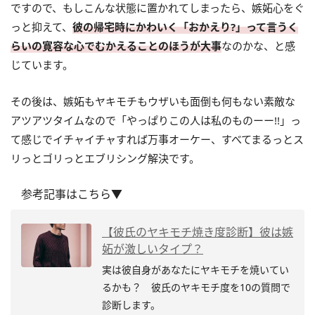
ですので、もしこんな状態に置かれてしまったら、嫉妬心をぐ
っと抑えて、
彼の帰宅時にかわいく「おかえり?」って言うく
らいの寛容な心でむかえることのほうが大事
なのかな、と感
じています。
その後は、嫉妬もヤキモチもウザいも面倒も何もない素敵な
アツアツタイムなので「やっぱりこの人は私のものーー!!」っ
て感じでイチャイチャすれば万事オーケー、すべてまるっとス
リっとゴリっとエブリシング解決です。
参考記事はこちら▼
【彼氏のヤキモチ焼き度診断】彼は嫉
妬が激しいタイプ？
実は彼自身があなたにヤキモチを焼いてい
るかも？ 彼氏のヤキモチ度を10の質問で
診断します。