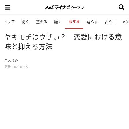
恋する
トップ
働く
整える
磨く
暮らす
占う
メ
ヤキモチはウザい？ 恋愛における意
味と抑える方法
二宮ゆみ
更新: 2022.01.05